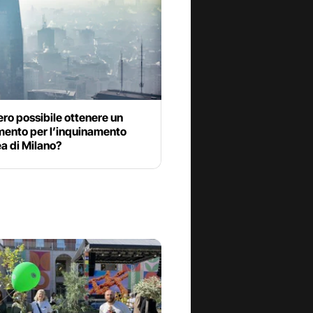
ro possibile ottenere un
mento per l’inquinamento
ea di Milano?