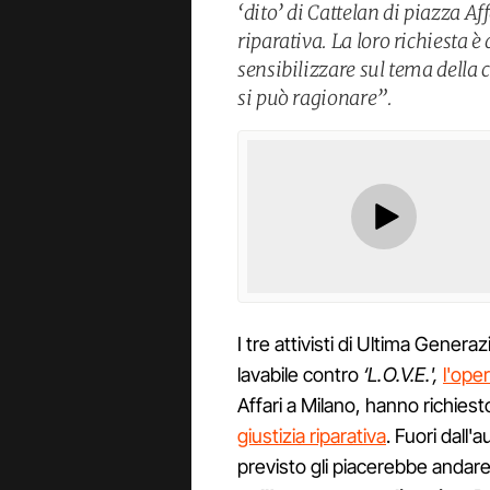
‘dito’ di Cattelan di piazza A
riparativa. La loro richiesta è 
sensibilizzare sul tema della c
si può ragionare”.
I tre attivisti di Ultima Gener
lavabile contro
‘L.O.V.E.',
l'ope
Affari a Milano, hanno richies
giustizia riparativa
. Fuori dall'
previsto gli piacerebbe andare 