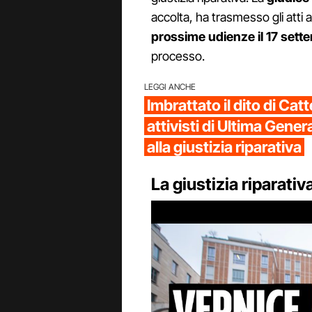
accolta, ha trasmesso gli atti
prossime udienze il 17 sette
processo.
LEGGI ANCHE
Imbrattato il dito di Catt
attivisti di Ultima Gen
alla giustizia riparativa
La giustizia riparativ