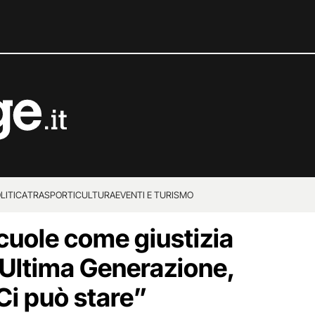
LITICA
TRASPORTI
CULTURA
EVENTI E TURISMO
scuole come giustizia
r Ultima Generazione,
Ci può stare”