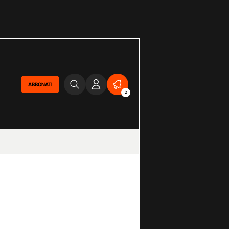
ABBONATI
2