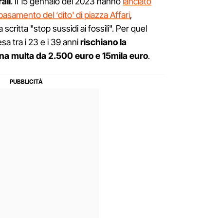
ali
. Il 15 gennaio del 2023 hanno
lanciato
l basamento del ‘dito' di piazza Affari
,
scritta "stop sussidi ai fossili". Per quel
esa tra i 23 e i 39 anni
rischiano la
una multa da 2.500 euro e 15mila euro
.