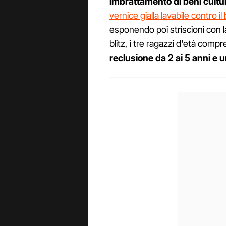
imbrattamento di beni cultur
vernice gialla lavabile contro i
esponendo poi striscioni con la 
blitz, i tre ragazzi d'età compr
reclusione da 2 ai 5 anni e 