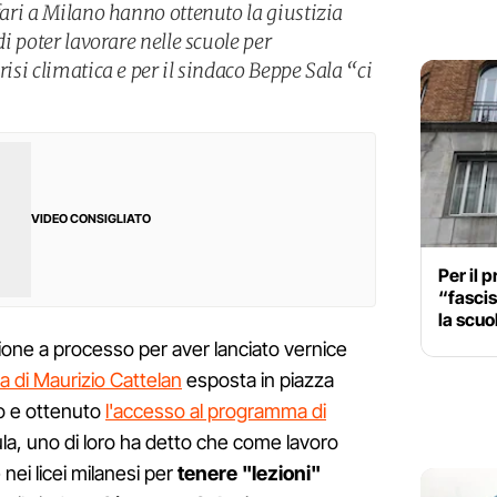
ffari a Milano hanno ottenuto la giustizia
di poter lavorare nelle scuole per
risi climatica e per il sindaco Beppe Sala “ci
VIDEO CONSIGLIATO
Per il 
“fascis
la scuo
azione a processo per aver lanciato vernice
ra di Maurizio Cattelan
esposta in piazza
to e ottenuto
l'accesso al programma di
aula, uno di loro ha detto che come lavoro
nei licei milanesi per
tenere "lezioni"