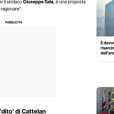
er il sindaco
Giuseppe Sala
, è una proposta
 ragionare".
È davve
risarci
dell’ar
dito' di Cattelan