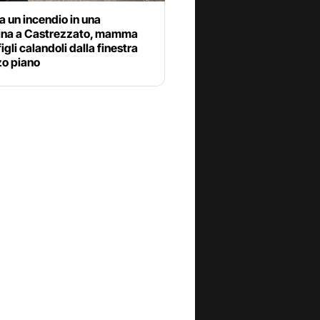
 un incendio in una
ina a Castrezzato, mamma
figli calandoli dalla finestra
zo piano