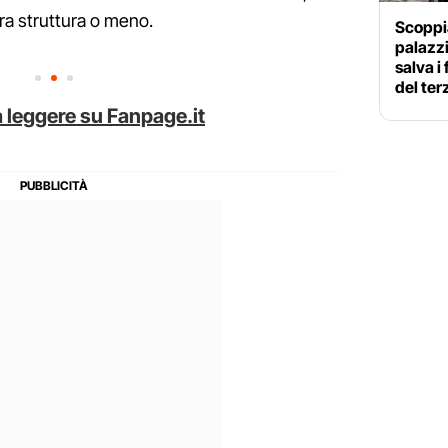
ltra struttura o meno.
Scoppia
palazz
salva i 
del ter
 leggere su Fanpage.it