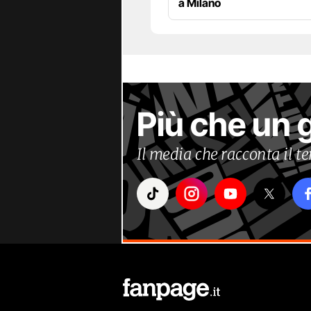
a Milano
Più che un 
Il media che racconta il 