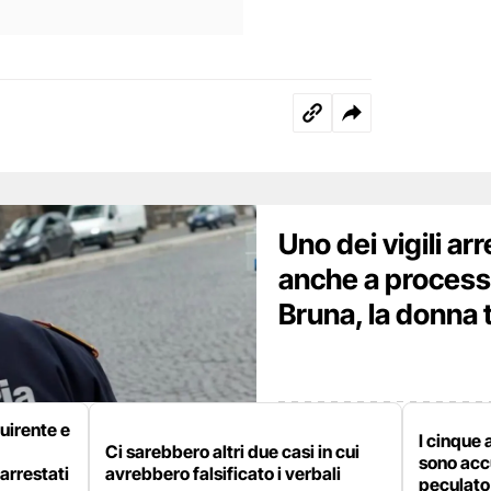
Uno dei vigili arr
anche a processo
Bruna, la donna 
quirente e
I cinque 
Ci sarebbero altri due casi in cui
sono accu
arrestati
avrebbero falsificato i verbali
peculato 