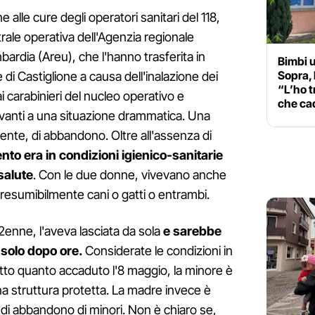
 alle cure degli operatori sanitari del 118,
ntrale operativa dell'Agenzia regionale
rdia (Areu), che l'hanno trasferita in
Bimbi u
Sopra, 
 di Castiglione a causa dell'inalazione dei
“L’ho t
 ai carabinieri del nucleo operativo e
che ca
avanti a una situazione drammatica. Una
mente, di abbandono. Oltre all'assenza di
to era in condizioni igienico-sanitarie
salute
. Con le due donne, vivevano anche
resumibilmente cani o gatti o entrambi.
enne, l'aveva lasciata da sola
e sarebbe
 solo dopo ore.
Considerate le condizioni in
tto quanto accaduto l'8 maggio, la minore è
na struttura protetta. La madre invece è
di abbandono di minori. Non è chiaro se,