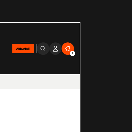
ABBONATI
2