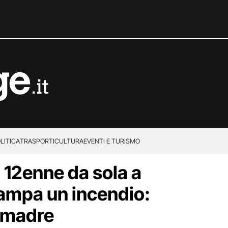
LITICA
TRASPORTI
CULTURA
EVENTI E TURISMO
ia 12enne da sola a
vampa un incendio:
 madre