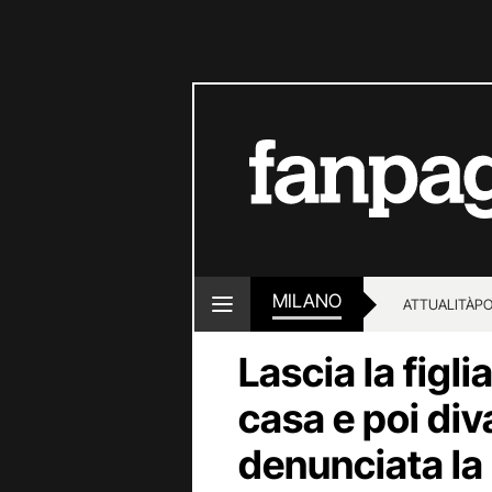
MILANO
ATTUALITÀ
PO
Lascia la figl
casa e poi di
denunciata la