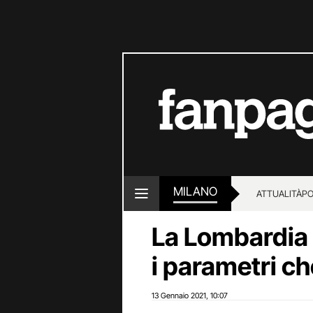
MILANO
ATTUALITÀ
PO
La Lombardia 
i parametri c
13 Gennaio 2021
10:07
,