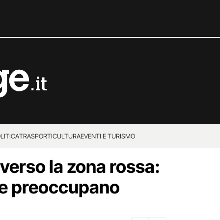
LITICA
TRASPORTI
CULTURA
EVENTI E TURISMO
verso la zona rossa:
he preoccupano