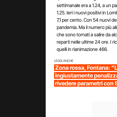
settimanale era a 1.24, a un p
1.25. Ieri i nuovi positivi in L
7,1 per cento. Con 54 nuovi de
pandemia. Ma il numero più all
che sono tornati a salire da alc
reparti nelle ultime 24 ore. I r
quelli in rianimazione 466.
LEGGI ANCHE
Zona rossa, Fontana: "
ingiustamente penalizza
rivedere parametri con