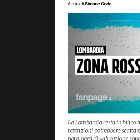
A cura di
Simone Gorla
La Lombardia resta in bilico 
restrizioni potrebbero scattar
parametri di valutazione sono