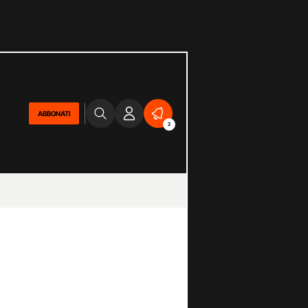
ABBONATI
2