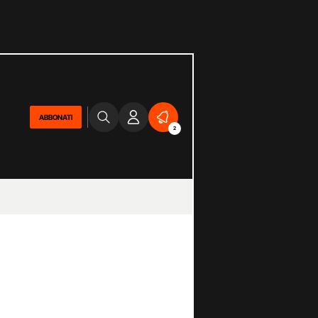
ABBONATI
2