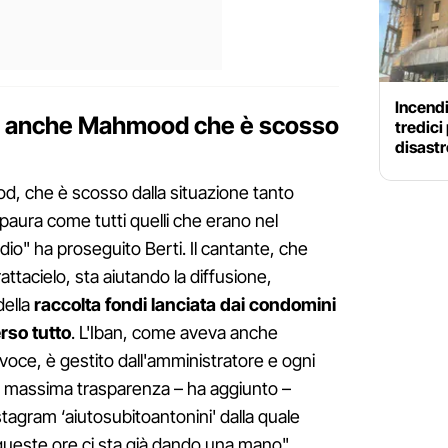
Incendi
ito anche Mahmood che è scosso
tredici
disastr
d, che è scosso dalla situazione tanto
 paura come tutti quelli che erano nel
io" ha proseguito Berti. Il cantante, che
tacielo, sta aiutando la diffusione,
della
raccolta fondi lanciata dai condomini
rso tutto
. L'Iban, come aveva anche
avoce, è gestito dall'amministratore e ogni
la massima trasparenza – ha aggiunto –
agram ‘aiutosubitoantonini' dalla quale
 queste ore ci sta già dando una mano".