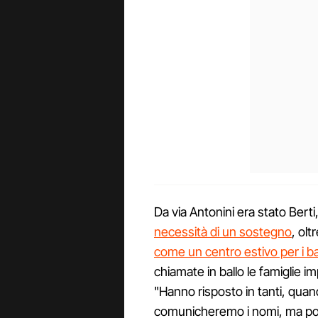
Da via Antonini era stato Berti,
necessità di un sostegno
, olt
come un centro estivo per i b
chiamate in ballo le famiglie i
"Hanno risposto in tanti, qua
comunicheremo i nomi, ma posso