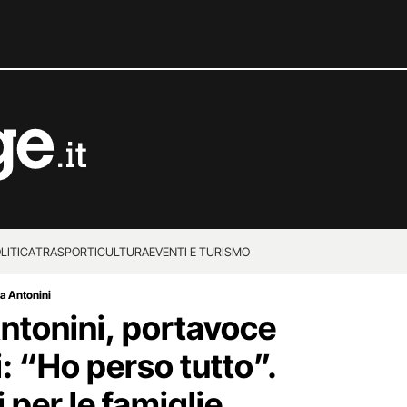
LITICA
TRASPORTI
CULTURA
EVENTI E TURISMO
ia Antonini
Antonini, portavoce
: “Ho perso tutto”.
 per le famiglie