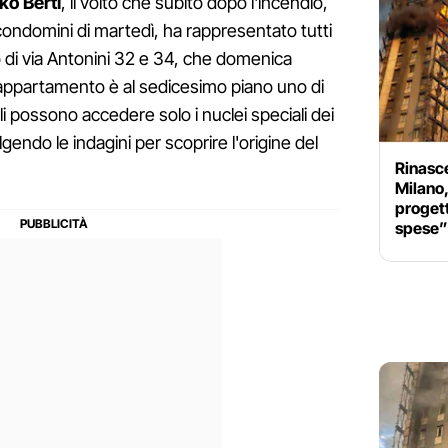
ko Berti
, il volto che subito dopo l'incendio,
 condomini di martedì, ha rappresentato tutti
oro di via Antonini 32 e 34, che domenica
 appartamento è al sedicesimo piano uno di
li possono accedere solo i nuclei speciali dei
lgendo le indagini per scoprire l'origine del
Rinasce
Milano,
proget
spese”