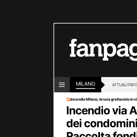
MILANO
ATTUALITÀ
PO
Incendio Milano, brucia grattacielo in v
Incendio via 
dei condomini
Raccolta fondi