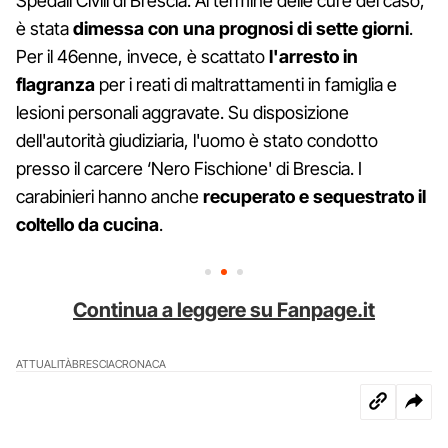
Spedali Civili di Brescia. Al termine delle cure del caso,
è stata
dimessa con una prognosi di sette giorni
.
Per il 46enne, invece, è scattato
l'arresto in
flagranza
per i reati di maltrattamenti in famiglia e
lesioni personali aggravate. Su disposizione
dell'autorità giudiziaria, l'uomo è stato condotto
presso il carcere ‘Nero Fischione' di Brescia. I
carabinieri hanno anche
recuperato e sequestrato il
coltello da cucina
.
Continua a leggere su Fanpage.it
ATTUALITÀ
BRESCIA
CRONACA