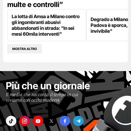
multe e controlli”
La lotta di Amsa a Milano contro
Degrado a Milano E
gli ingombranti abusivi
Padova è sporca, il
abbandonati in strada: "In sei
invivibile"
mesi 60mila interventi"
MOSTRA ALTRO
Più che un giornale
Il media che racconta il tempo in cui
viviamo con occhi moderni