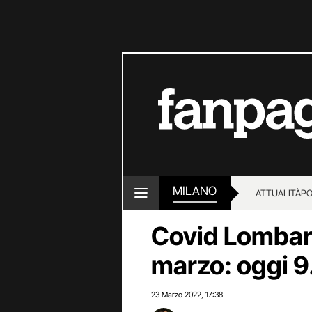
MILANO
ATTUALITÀ
PO
Covid Lombard
marzo: oggi 9
23 Marzo 2022
17:38
,