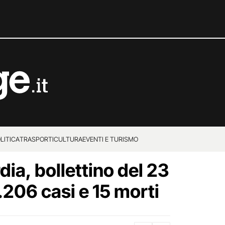
LITICA
TRASPORTI
CULTURA
EVENTI E TURISMO
ia, bollettino del 23
.206 casi e 15 morti