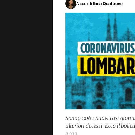
A cura di
Ilaria Quattrone
Sono9.206 i nuovi casi giorna
ulteriori decessi. Ecco il boll
2022.