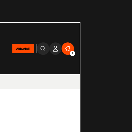
ABBONATI
2