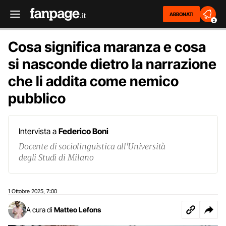
ABBONATI
2
Cosa significa maranza e cosa
si nasconde dietro la narrazione
che li addita come nemico
pubblico
Intervista a
Federico Boni
Docente di sociolinguistica all'Università
degli Studi di Milano
1 Ottobre 2025
7:00
,
A cura di
Matteo Lefons