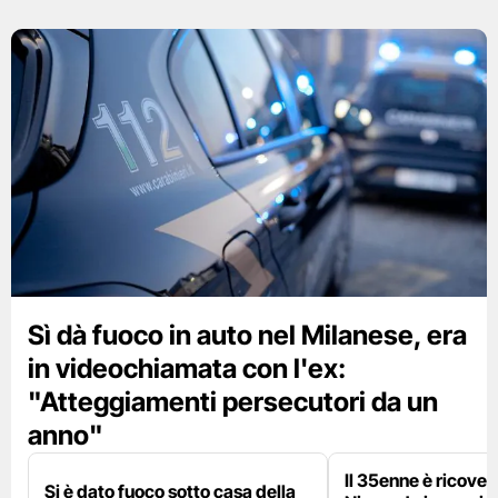
Sì dà fuoco in auto nel Milanese, era
in videochiamata con l'ex:
"Atteggiamenti persecutori da un
anno"
Il 35enne è ricover
Si è dato fuoco sotto casa della