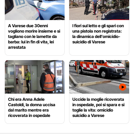
A Varese due 30enni
I fiori sul letto e gli spari con
vogliono morire insieme e si
una pistola non registrata:
tagliano con le lamette da
la dinamica dell’omicidio-
barba: lui in fin di vita, lei
suicidio di Varese
arrestata
Chi era Anna Adele
Uccide la moglie ricoverata
Castoldi, la donna uccisa
in ospedale, poi si spara e si
dal marito mentre era
toglie la vita: omicidio
ricoverata in ospedale
suicidio a Varese