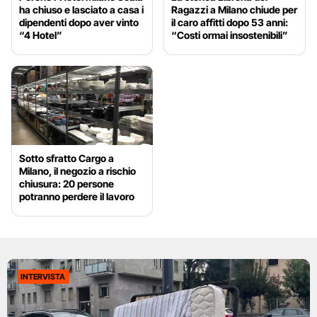
ha chiuso e lasciato a casa i
Ragazzi a Milano chiude per
dipendenti dopo aver vinto
il caro affitti dopo 53 anni:
“4 Hotel”
“Costi ormai insostenibili”
Sotto sfratto Cargo a
Milano, il negozio a rischio
chiusura: 20 persone
potranno perdere il lavoro
INTERVISTA