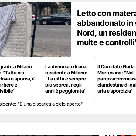
Letto con mater
abbandonato in 
Nord, un residen
multe e controlli
grado a Milano
La denuncia di una
Il Comitato Gorla
: "Tutta via
residente a Milano:
Martesana: "Nel
ova è sporca, il
"La città è sempre
parco scommess
rtiere è
più sporca, negli
clandestine di gal
ivibile"
anni è peggiorata"
urla e sporcizia"
idente: "È una discarica a cielo aperto"