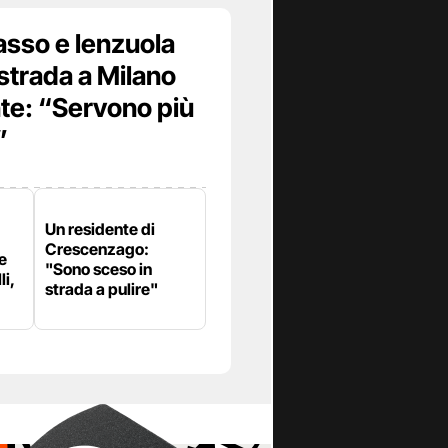
asso e lenzuola
strada a Milano
te: “Servono più
”
Un residente di
Crescenzago:
e
"Sono sceso in
li,
strada a pulire"