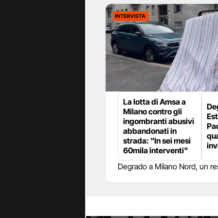
INTERVISTA
La lotta di Amsa a
De
Milano contro gli
Est
ingombranti abusivi
Pad
abbandonati in
qua
strada: "In sei mesi
inv
60mila interventi"
Degrado a Milano Nord, un res