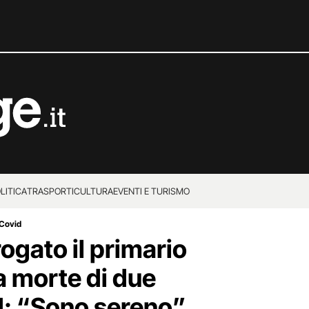
LITICA
TRASPORTI
CULTURA
EVENTI E TURISMO
 Covid
rogato il primario
a morte di due
d: “Sono sereno”