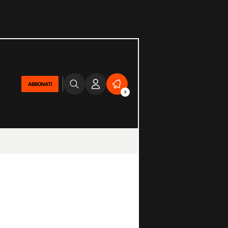
ABBONATI
2