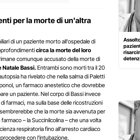
ti per la morte di un'altra
Assolto
iari di un paziente morto all'ospedale di
pazient
approfondimenti
circa la morte del loro
risarci
detenz
rimane comunque accusato della morte di
e Natale Bassi.
Entrambi sono morti tra il 20
'autopsia ha rivelato che nella salma di Paletti
roponol, un farmaco anestetico che dovrebbe
ubare un paziente. Nel corpo di Bassi invece
di farmaci, ma sulla base delle ricostruzioni
hi sembrerebbe che la morte sia avvenuta per
 farmaco – la Succinilcolina – che una volta
ienza respiratoria fino all'arresto cardiaco
 procedere con l'intubazione.