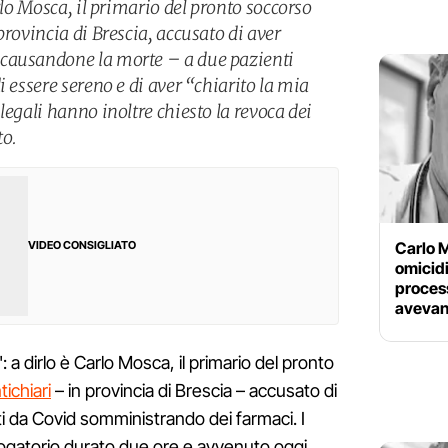
rlo Mosca, il primario del pronto soccorso
provincia di Brescia, accusato di aver
causandone la morte – a due pazienti
i essere sereno e di aver “chiarito la mia
legali hanno inoltre chiesto la revoca dei
to.
Carlo M
VIDEO CONSIGLIATO
omicidi
process
avevan
 dirlo è Carlo Mosca, il primario del pronto
ichiari
– in provincia di Brescia – accusato di
ti da Covid somministrando dei farmaci. I
rrogatorio durato due ore e avvenuto oggi