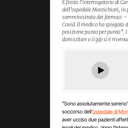
È finito l’interrogatorio di Ca
dell’ospedale Montichiari, in 
somministrato dei farmaci – 
Covid. Il medico ha spiegato d
posizione punto per punto”. I 
domiciliari e il gip si è riserva
"Sono assolutamente sereno": a
soccorso dell'
ospedale di Mont
aver ucciso due pazienti affet
legali del medico, dopo l'inte