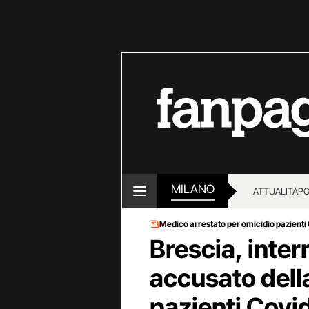
MILANO
ATTUALITÀ
PO
Medico arrestato per omicidio pazienti
Brescia, inter
accusato dell
pazienti Covi