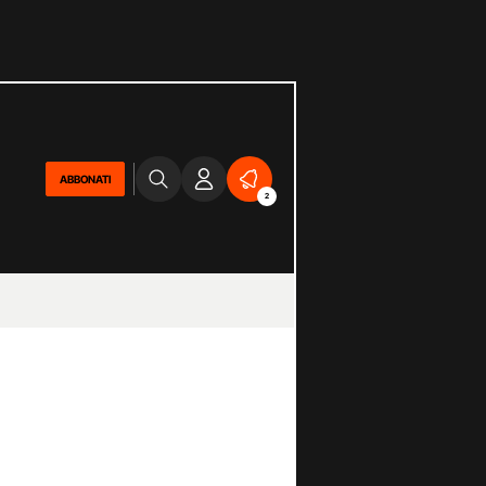
ABBONATI
2