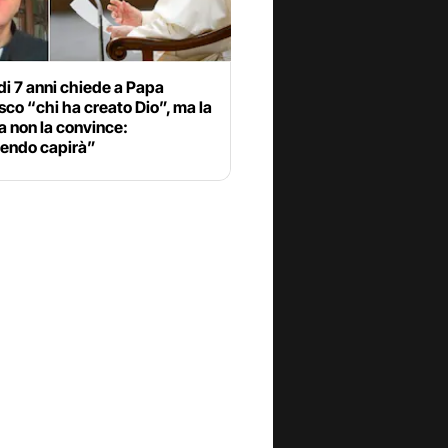
i 7 anni chiede a Papa
co “chi ha creato Dio”, ma la
a non la convince:
endo capirà”