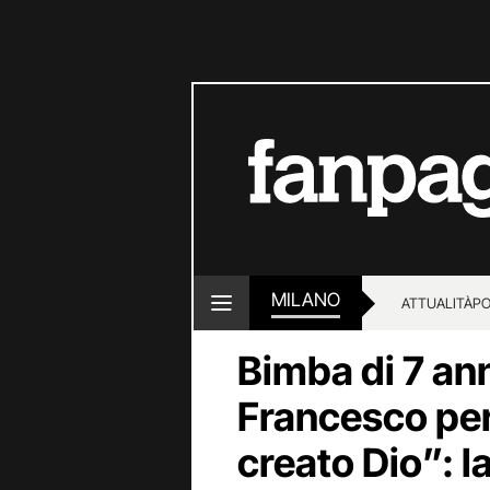
MILANO
ATTUALITÀ
PO
Bimba di 7 ann
Francesco per
creato Dio”: l