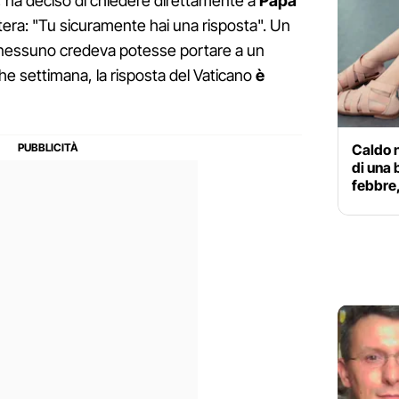
, ha deciso di chiedere direttamente a
Papa
ttera: "Tu sicuramente hai una risposta". Un
 nessuno credeva potesse portare a un
he settimana, la risposta del Vaticano
è
Caldo n
di una 
febbre,