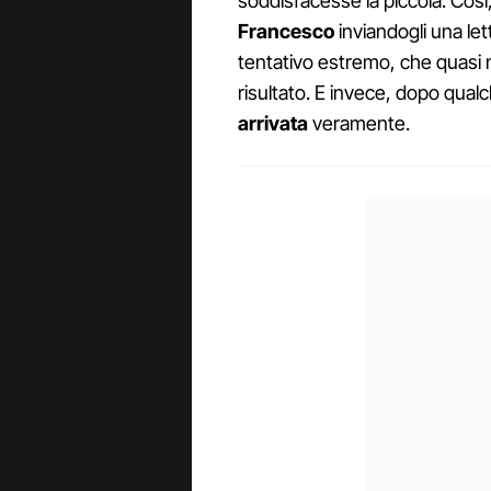
soddisfacesse la piccola. Così
Francesco
inviandogli una le
tentativo estremo, che quasi
risultato. E invece, dopo qualc
arrivata
veramente.