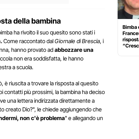
osta della bambina
Bimba d
imba ha rivolto il suo quesito sono stati i
Frances
rispost
.
Come raccontato dal
Giornale di Brescia
, i
“Cresc
nonna, hanno provato ad
abbozzare una
piccola non era soddisfatta, le hanno
estra a scuola.
, è riuscita a trovare la risposta al quesito
 suoi contatti più prossimi, la bambina ha deciso
e una lettera indirizzata direttamente a
to creato Dio?", le chiede aggiungendo che
ondermi, non c'è problema
" e allegando un