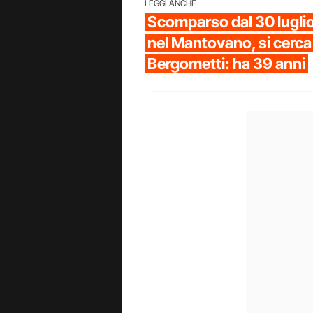
LEGGI ANCHE
Scomparso dal 30 luglio
nel Mantovano, si cerc
Bergometti: ha 39 anni