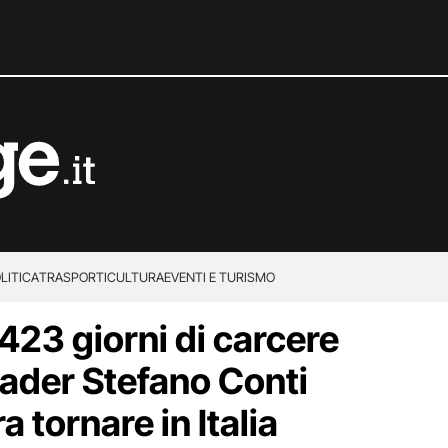
LITICA
TRASPORTI
CULTURA
EVENTI E TURISMO
423 giorni di carcere
rader Stefano Conti
 tornare in Italia