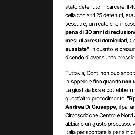
stato detenuto in carcere. Il 
cella con altri 25 detenuti, er
sessuale, un reato che in ca
pena di 30 anni di reclusion
mesi di arresti domiciliari
, C
sussiste
", in quanto le presu
dicendo di aver subito pressio
Tuttavia, Conti non può ancora 
in Appello e fino quando
non v
La giustizia locale potrebbe i
quest'altro procedimento. "Rip
Andrea Di Giuseppe
, il parl
Circoscrizione Centro e Nord Am
abbiano un giusto processo, ven
Italia per scontare la pena in 