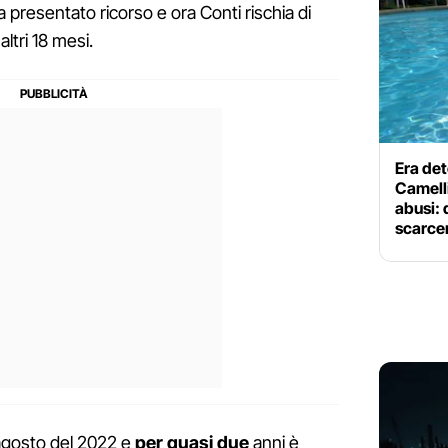
 presentato ricorso e ora Conti rischia di
ltri 18 mesi.
Era det
Camelli
abusi: 
scarce
5 agosto del 2022 e
per quasi due
anni è