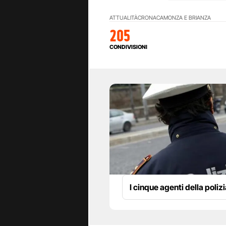
ATTUALITÀ
CRONACA
MONZA E BRIANZA
205
CONDIVISIONI
I cinque agenti della poliz