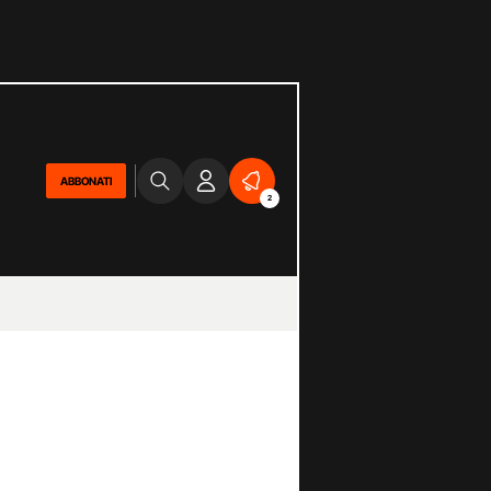
ABBONATI
2