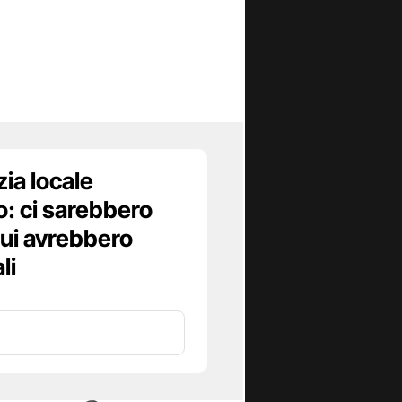
zia locale
o: ci sarebbero
 cui avrebbero
li