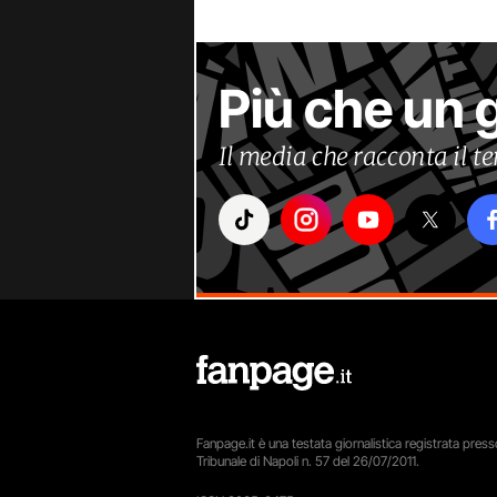
Più che un 
Il media che racconta il 
Fanpage.it è una testata giornalistica registrata presso
Tribunale di Napoli n. 57 del 26/07/2011.