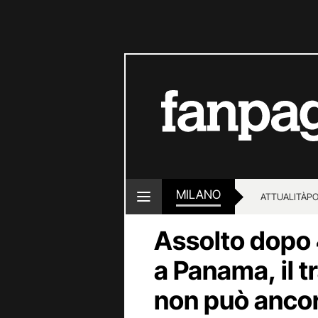
MILANO
ATTUALITÀ
PO
Assolto dopo 
a Panama, il t
non può ancora