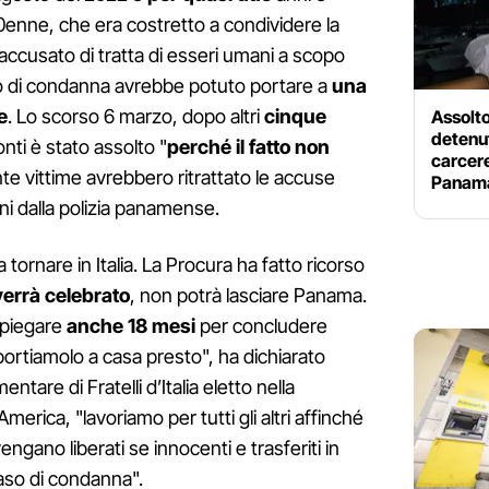
40enne, che era costretto a condividere la
a accusato di tratta di esseri umani a scopo
so di condanna avrebbe potuto portare a
una
e
. Lo scorso 6 marzo, dopo altri
cinque
Assolto
detenut
onti è stato assolto "
perché il fatto non
carcer
nte vittime avrebbero ritrattato le accuse
Panam
ni dalla polizia panamense.
tornare in Italia. La Procura ha fatto ricorso
errà celebrato
, non potrà lasciare Panama.
mpiegare
anche 18 mesi
per concludere
ortiamolo a casa presto", ha dichiarato
amentare di Fratelli d’Italia eletto nella
erica, "lavoriamo per tutti gli altri affinché
gano liberati se innocenti e trasferiti in
caso di condanna".