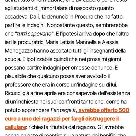
agli studenti di immortalare di nascosto quanto
accadeva. Da lì, la denuncia in Procura che ha fatto
partire le indagini. Nonostante questo, sembrerebbe
che "
tutti sapevano
". E l'ipotesi arriva dopo che l'altro
ieri le procuratrici Maria Letizia Mannella e Alessia
Menegazzo hanno ascoltato tutti gli insegnanti della
scuola. È ipotizzabile quindi che nei prossimi giorni
possano partire indagini per omesse denunce. È
plausibile che qualcuno possa aver avvisato il
professore che era in corso un'indagine su di lui.
Ricucci già a fine aprile era consapevole dell'esistenza
di un'inchiesta nei suoi confronti tanto che, come ha
potuto apprendere
Fanpage.it
,
avrebbe offerto 500
euro a uno dei ragazzi per fargli distruggere il
cellulare
: richiesta rifiutata dal ragazzo. Gli avrebbe
anche chiesto di mentire sulla natura dei bonifici che