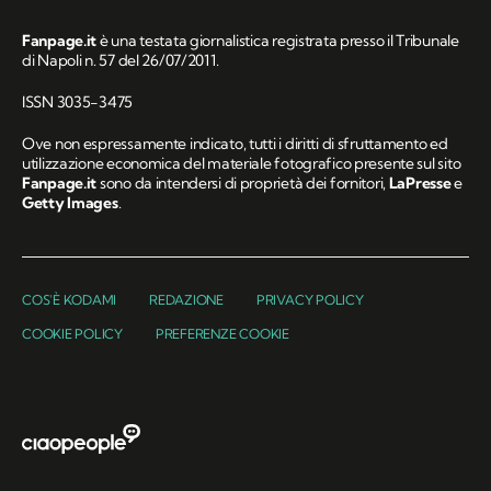
Fanpage.it
è una testata giornalistica registrata presso il Tribunale
di Napoli n. 57 del 26/07/2011.
ISSN 3035-3475
Ove non espressamente indicato, tutti i diritti di sfruttamento ed
utilizzazione economica del materiale fotografico presente sul sito
Fanpage.it
sono da intendersi di proprietà dei fornitori,
LaPresse
e
Getty Images
.
COS'È KODAMI
REDAZIONE
PRIVACY POLICY
COOKIE POLICY
PREFERENZE COOKIE