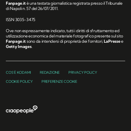
Fanpage.it
è una testata giornalistica registrata presso il Tribunale
di Napoli n. 57 del 26/07/2011.
ISSN 3035-3475
Ove non espressamente indicato, tutti i diritti di sfruttamento ed
utilizzazione economica del materiale fotografico presente sul sito
Fanpage.it
sono da intendersi di proprietà dei fornitori,
LaPresse
e
Getty Images
.
COS'È KODAMI
REDAZIONE
PRIVACY POLICY
COOKIE POLICY
PREFERENZE COOKIE