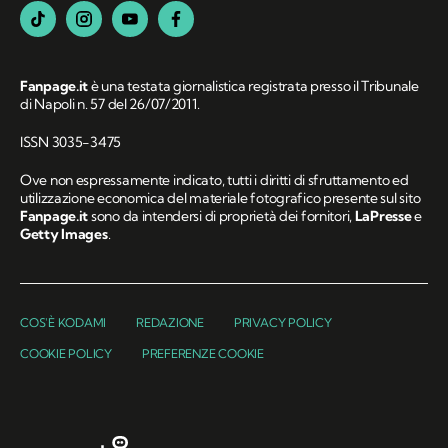
Fanpage.it
è una testata giornalistica registrata presso il Tribunale
di Napoli n. 57 del 26/07/2011.
ISSN 3035-3475
Ove non espressamente indicato, tutti i diritti di sfruttamento ed
utilizzazione economica del materiale fotografico presente sul sito
Fanpage.it
sono da intendersi di proprietà dei fornitori,
LaPresse
e
Getty Images
.
COS'È KODAMI
REDAZIONE
PRIVACY POLICY
COOKIE POLICY
PREFERENZE COOKIE