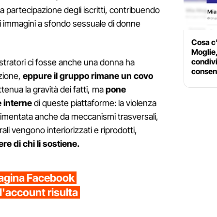
a partecipazione degli iscritti, contribuendo
di immagini a sfondo sessuale di donne
Cosa c’
Moglie,
condiv
istratori ci fosse anche una donna ha
consen
azione,
eppure il gruppo rimane un covo
tenua la gravità dei fatti, ma
pone
e interne
di queste piattaforme: la violenza
limentata anche da meccanismi trasversali,
rali vengono interiorizzati e riprodotti,
 di chi li sostiene.
 pagina Facebook
ll'account risulta