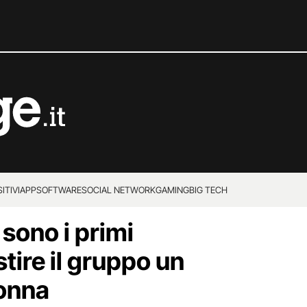
ITIVI
APP
SOFTWARE
SOCIAL NETWORK
GAMING
BIG TECH
 sono i primi
stire il gruppo un
onna