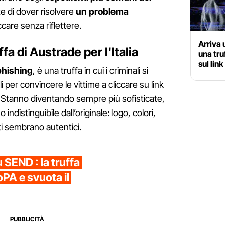
te di dover risolvere
un problema
ccare senza riflettere.
Arriva
fa di Austrade per l'Italia
una tru
sul link
phishing
, è una truffa in cui i criminali si
i per convincere le vittime a cliccare su link
li. Stanno diventando sempre più sofisticate,
o indistinguibile dall’originale: logo, colori,
ti sembrano autentici.
 SEND : la truffa
oPA e svuota il