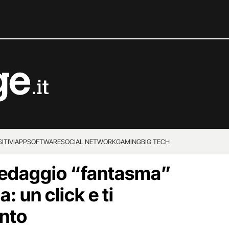
ITIVI
APP
SOFTWARE
SOCIAL NETWORK
GAMING
BIG TECH
 pedaggio “fantasma”
: un click e ti
onto