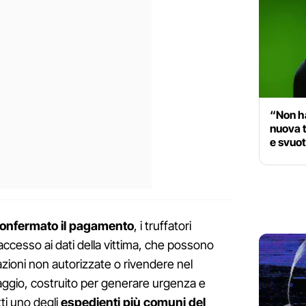
“Non ha
nuova t
e svuot
onfermato il pagamento
, i truffatori
cesso ai dati della vittima, che possono
azioni non autorizzate o rivendere nel
saggio, costruito per generare urgenza e
tti uno degli
espedienti più comuni del