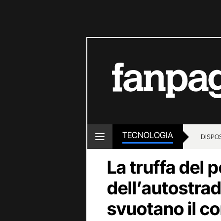
TECNOLOGIA
DISPOS
La truffa del
dell’autostrada
svuotano il c