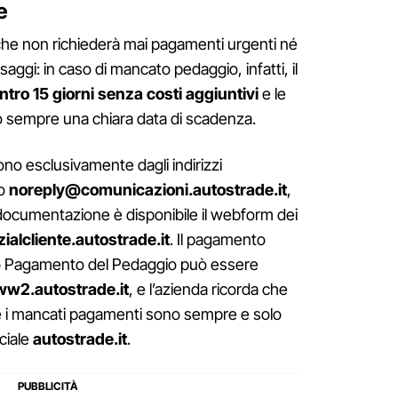
e
a che non richiederà mai pagamenti urgenti né
saggi: in caso di mancato pedaggio, infatti, il
ntro 15 giorni senza costi aggiuntivi
e le
no sempre una chiara data di scadenza.
no esclusivamente dagli indirizzi
o
noreply@comunicazioni.autostrade.it
,
i documentazione è disponibile il webform dei
zialcliente.autostrade.it
. Il pagamento
to Pagamento del Pedaggio può essere
w2.autostrade.it
, e l’azienda ricorda che
dare i mancati pagamenti sono sempre e solo
iciale
autostrade.it
.