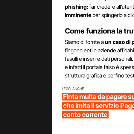
phishing:
far credere all’uten
imminente
per spingerlo a cli
Come funziona la truf
Siamo di fornte a
un caso di 
fingono enti o aziende affidabil
fasulli e inserire dati persona
e infatti il portale falso è spess
struttura grafica e perfino tes
LEGGI ANCHE
Finta multa da pagare su
che imita il servizio Pag
conto corrente