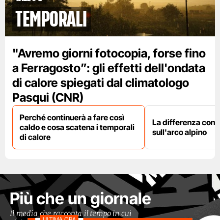
temporali
"Avremo giorni fotocopia, forse fino
a Ferragosto”: gli effetti dell'ondata
di calore spiegati dal climatologo
Pasqui (CNR)
Perché continuerà a fare così
La differenza con i
caldo e cosa scatena i temporali
sull'arco alpino
di calore
Più che un giornale
Il media che racconta il tempo in cui