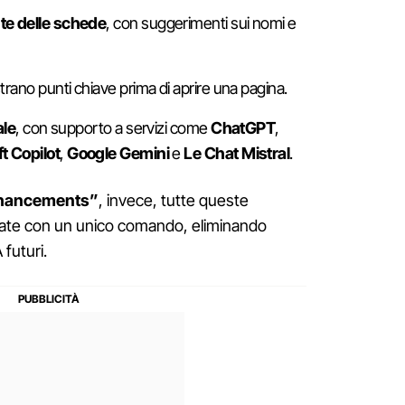
te delle schede
, con suggerimenti sui nomi e
rano punti chiave prima di aprire una pagina.
ale
, con supporto a servizi come
ChatGPT
,
t Copilot
,
Google Gemini
e
Le Chat Mistral
.
nhancements”
, invece, tutte queste
cate con un unico comando, eliminando
 futuri.