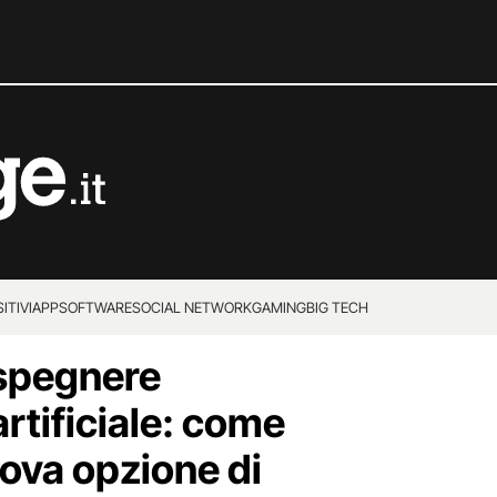
ITIVI
APP
SOFTWARE
SOCIAL NETWORK
GAMING
BIG TECH
 spegnere
artificiale: come
uova opzione di