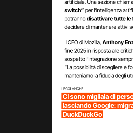
artificiale. Una sezione chiam
switch”
per l’intelligenza arti
potranno
disattivare tutte le
decidere di mantenere attivi so
Il CEO di Mozilla,
Anthony En
fine 2025 in risposta alle crit
sospetto l’integrazione sempre p
“La possibilità di scegliere è
manteniamo la fiducia degli ute
LEGGI ANCHE
Ci sono migliaia di per
lasciando Google: migr
DuckDuckGo