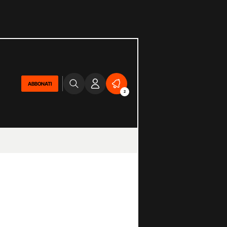
ABBONATI
2