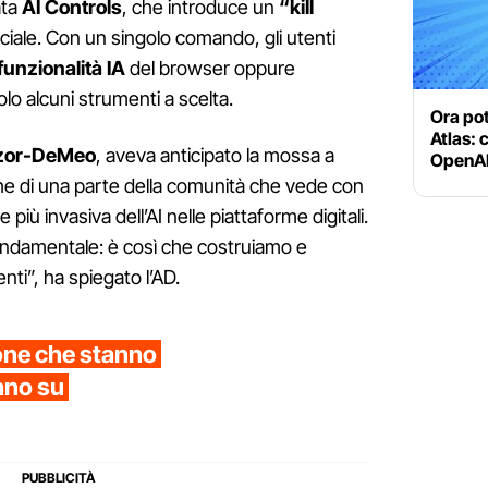
ata
AI Controls
, che introduce un
“kill
ficiale. Con un singolo comando, gli utenti
 funzionalità IA
del browser oppure
lo alcuni strumenti a scelta.
Ora po
Atlas: 
zor-DeMeo
, aveva anticipato la mossa a
OpenAI 
iche di una parte della comunità che vede con
iù invasiva dell’AI nelle piattaforme digitali.
 fondamentale: è così che costruiamo e
nti”, ha spiegato l’AD.
sone che stanno
ano su