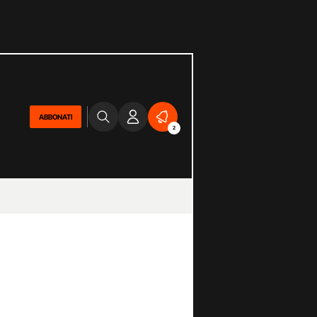
ABBONATI
2