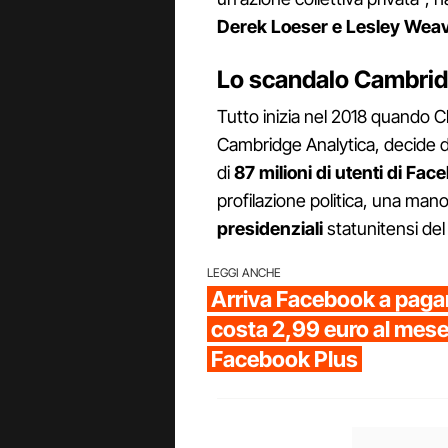
Derek Loeser e Lesley Weav
Lo scandalo Cambrid
Tutto inizia nel 2018 quando C
Cambridge Analytica, decide di
di
87 milioni di utenti di Fac
profilazione politica, una ma
presidenziali
statunitensi del
LEGGI ANCHE
Arriva Facebook a pagam
costa 2,99 euro al mese:
Facebook Plus