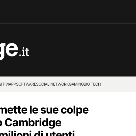
ITIVI
APP
SOFTWARE
SOCIAL NETWORK
GAMING
BIG TECH
ette le sue colpe
lo Cambridge
milioni di utenti