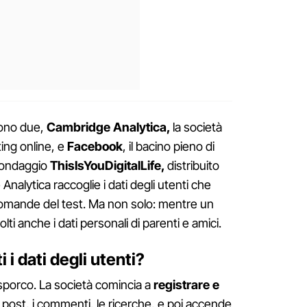
sono due,
Cambridge Analytica,
la società
ing online, e
Facebook
, il bacino pieno di
 sondaggio
ThisIsYouDigitalLife,
distribuito
nalytica raccoglie i dati degli utenti che
domande del test. Ma non solo: mentre un
lti anche i dati personali di parenti e amici.
 i dati degli utenti?
 sporco. La società comincia a
registrare e
i post, i commenti, le ricerche, e poi accende