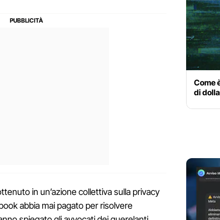
Come è 
di doll
ttenuto in un’azione collettiva sulla privacy
ebook abbia mai pagato per risolvere
hanno spiegato gli avvocati dei querelanti,