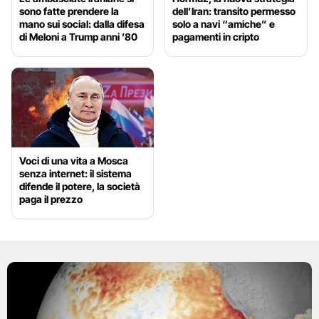
sono fatte prendere la
dell’Iran: transito permesso
mano sui social: dalla difesa
solo a navi “amiche” e
di Meloni a Trump anni ’80
pagamenti in cripto
Voci di una vita a Mosca
senza internet: il sistema
difende il potere, la società
paga il prezzo