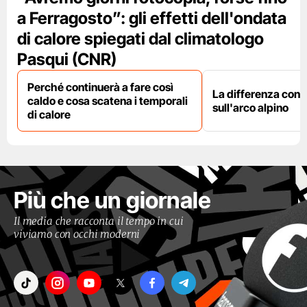
a Ferragosto”: gli effetti dell'ondata
di calore spiegati dal climatologo
Pasqui (CNR)
Perché continuerà a fare così
La differenza con i
caldo e cosa scatena i temporali
sull'arco alpino
di calore
Più che un giornale
Il media che racconta il tempo in cui
viviamo con occhi moderni