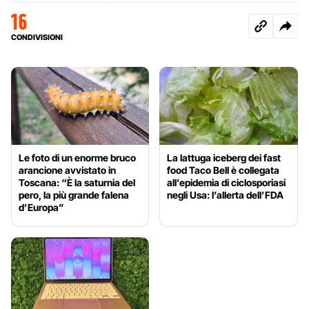
16
CONDIVISIONI
Le foto di un enorme bruco
La lattuga iceberg dei fast
arancione avvistato in
food Taco Bell è collegata
Toscana: “È la saturnia del
all’epidemia di ciclosporiasi
pero, la più grande falena
negli Usa: l’allerta dell’FDA
d’Europa”