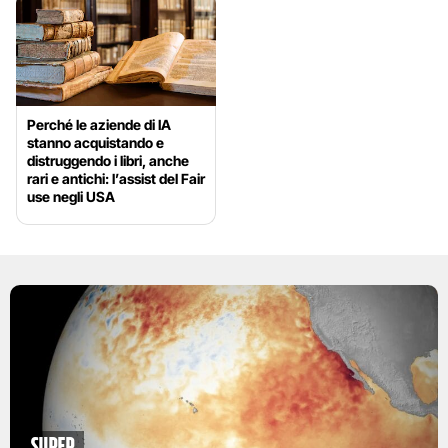
Perché le aziende di IA
stanno acquistando e
distruggendo i libri, anche
rari e antichi: l’assist del Fair
use negli USA
Super