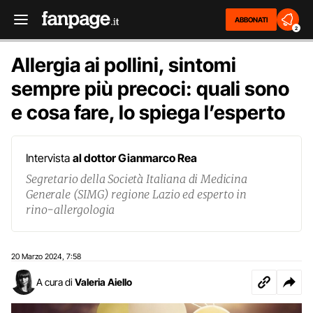
ABBONATI
2
Allergia ai pollini, sintomi
sempre più precoci: quali sono
e cosa fare, lo spiega l’esperto
Intervista
al dottor Gianmarco Rea
Segretario della Società Italiana di Medicina
Generale (SIMG) regione Lazio ed esperto in
rino-allergologia
20 Marzo 2024
7:58
,
A cura di
Valeria Aiello