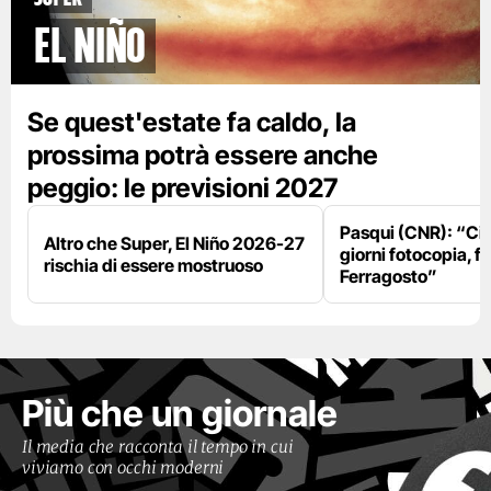
El Niño
Se quest'estate fa caldo, la
prossima potrà essere anche
peggio: le previsioni 2027
Pasqui (CNR): “Ci
Altro che Super, El Niño 2026-27
giorni fotocopia, fo
rischia di essere mostruoso
Ferragosto”
Più che un giornale
Il media che racconta il tempo in cui
viviamo con occhi moderni