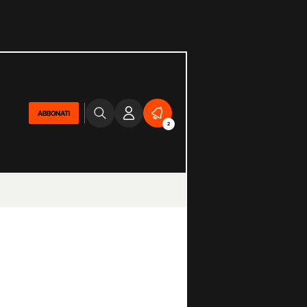
ABBONATI
2