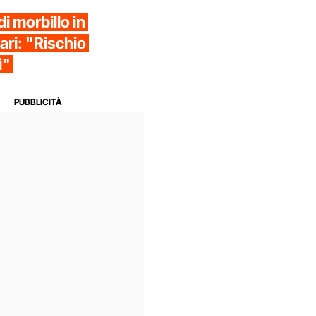
di morbillo in
tari: "Rischio
i"