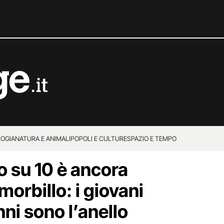
OGIA
NATURA E ANIMALI
POPOLI E CULTURE
SPAZIO E TEMPO
no su 10 è ancora
morbillo: i giovani
nni sono l’anello