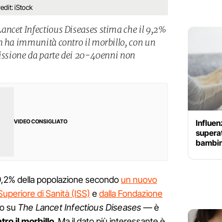
redit: iStock
ancet Infectious Diseases stima che il 9,2%
n ha immunità contro il morbillo, con un
missione da parte dei 20-40enni non
Influen
VIDEO CONSIGLIATO
superat
bambin
l 9,2% della popolazione secondo
un nuovo
 Superiore di Sanità (ISS)
e
dalla Fondazione
to su
The Lancet Infectious Diseases
— è
ro il morbillo
. Ma il dato più interessante è