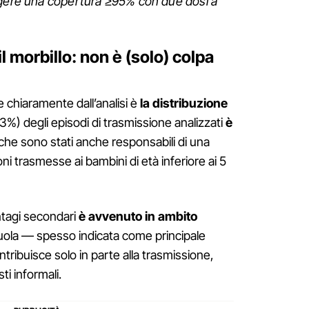
ngere una copertura ≥95% con due dosi a
l morbillo: non è (solo) colpa
chiaramente dall’analisi è
la distribuzione
33%) degli episodi di trasmissione analizzati
è
 che sono stati anche responsabili di una
oni trasmesse ai bambini di età inferiore ai 5
ntagi secondari
è avvenuto in ambito
 scuola — spesso indicata come principale
ntribuisce solo in parte alla trasmissione,
sti informali.