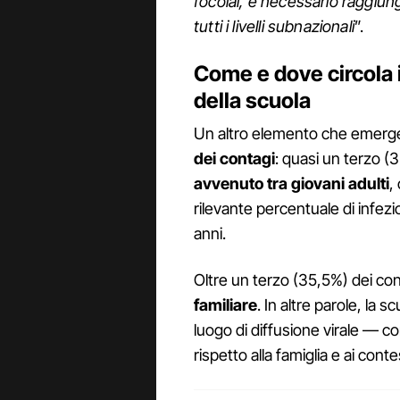
focolai, è necessario raggiu
tutti i livelli subnazionali
”.
Come e dove circola i
della scuola
Un altro elemento che emerge 
dei contagi
: quasi un terzo (
avvenuto tra giovani adulti
,
rilevante percentuale di infezi
anni.
Oltre un terzo (35,5%) dei co
familiare
. In altre parole, la
luogo di diffusione virale — co
rispetto alla famiglia e ai conte