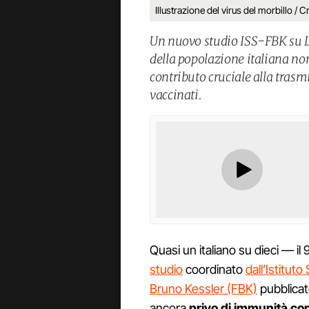
Illustrazione del virus del morbillo / C
Un nuovo studio ISS-FBK su L
della popolazione italiana no
contributo cruciale alla tras
vaccinati.
Quasi un italiano su dieci — i
studio
coordinato
dall’Istituto
Bruno Kessler (FBK)
pubblica
ancora
privo di immunità cont