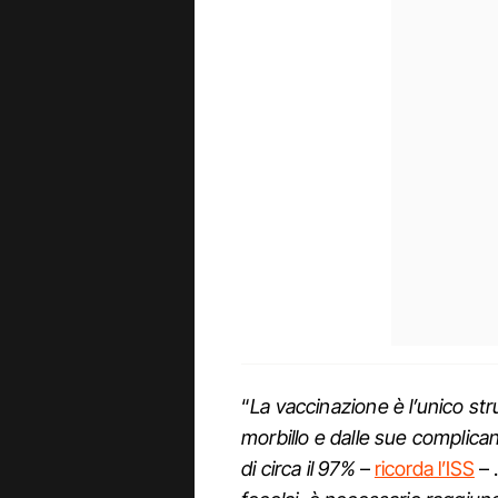
“
La vaccinazione è l’unico st
morbillo e dalle sue complic
di circa il 97%
–
ricorda l’ISS
– 