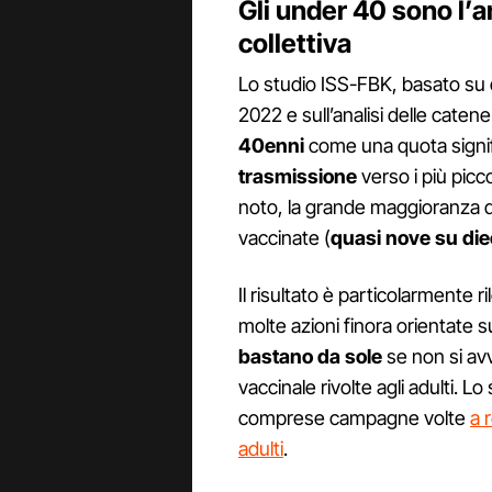
Gli under 40 sono l’a
collettiva
Lo studio ISS-FBK, basato su qua
2022 e sull’analisi delle caten
40enni
come una quota signif
trasmissione
verso i più picc
noto, la grande maggioranza de
vaccinate (
quasi nove su die
Il risultato è particolarmente ri
molte azioni finora orientate
bastano da sole
se non si av
vaccinale rivolte agli adulti. 
comprese campagne volte
a 
adulti
.