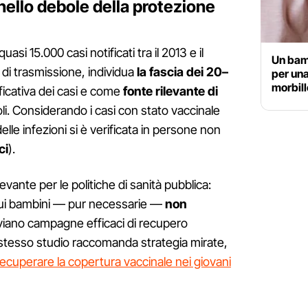
nello debole della protezione
si 15.000 casi notificati tra il 2013 e il
Un bamb
e di trasmissione, individua
la fascia dei 20–
per una
morbill
icativa dei casi e come
fonte rilevante di
oli. Considerando i casi con stato vaccinale
lle infezioni si è verificata in persone non
ci
).
levante per le politiche di sanità pubblica:
 sui bambini — pur necessarie —
non
viano campagne efficaci di recupero
Lo stesso studio raccomanda strategia mirate,
recuperare la copertura vaccinale nei giovani