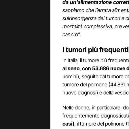
da un’alimentazione corret
sappiamo che l’errata alimenta
sull’insorgenza dei tumori e c
mortalità complessiva, preven
cancro
”.
I tumori più frequenti
In Italia, il tumore più frequ
al seno, con 53.686 nuove 
uomini), seguito dal tumore de
tumore del polmone (44.831 nu
nuove diagnosi) e della vescic
Nelle donne, in particolare, do
frequentemente diagnosticat
casi)
, il tumore del polmone (