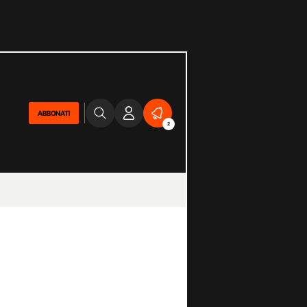
ABBONATI
2