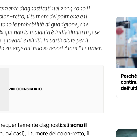
ntemente diagnosticati nel 2024 sono il
colon-retto, il tumore del polmone e il
ano le probabilità di guarigione, che
 quando la malattia è individuata in fase
ra giovani e adulti, in particolare per il
to emerge dal nuovo report Aiom “I numeri
Perché 
continu
dell’ul
VIDEO CONSIGLIATO
iù frequentemente diagnosticati
sono il
uovi casi), il tumore del colon-retto, il