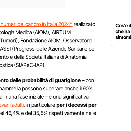
I numeri del cancro in Italia 2024”
realizzato
Cos’è i
che ha 
Oncologia Medica (AIOM), AIRTUM
sintomi
ri Tumori), Fondazione AIOM, Osservatorio
SSI (Progressi delle Aziende Sanitarie per
gento e della Società Italiana di Anatomia
nostica (SIAPeC-IAP).
to delle probabilità di guarigione
– con
a mammella possono superare anche il 90%
 in una fase iniziale – e una significativa
ovani adulti
, in particolare
per i decessi per
 del 46,4% e del 35,5% rispettivamente nelle