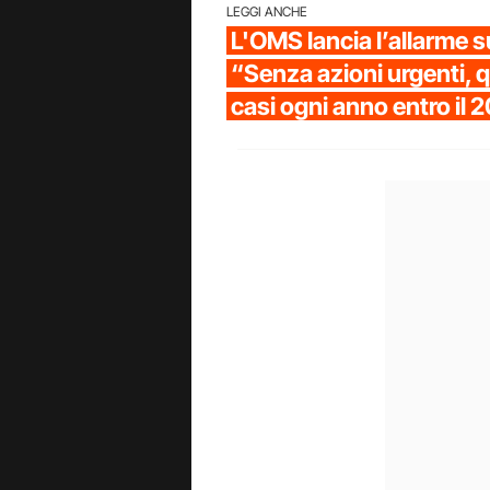
LEGGI ANCHE
L'OMS lancia l’allarme s
“Senza azioni urgenti, q
casi ogni anno entro il 