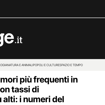
OGIA
NATURA E ANIMALI
POPOLI E CULTURE
SPAZIO E TEMPO
umori più frequenti in
con tassi di
alti: i numeri del