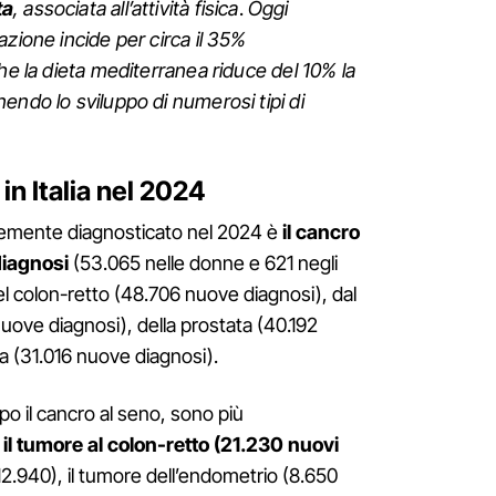
ta
, associata all’attività fisica
.
Oggi
zione incide per circa il 35%
he la dieta mediterranea riduce del 10% la
endo lo sviluppo di numerosi tipi di
 in Italia nel 2024
entemente diagnosticato nel 2024 è
il cancro
diagnosi
(53.065 nelle donne e 621 negli
l colon-retto (48.706 nuove diagnosi), dal
ove diagnosi), della prostata (40.192
a (31.016 nuove diagnosi).
po il cancro al seno, sono più
i
il tumore al colon-retto (21.230 nuovi
12.940), il tumore dell’endometrio (8.650