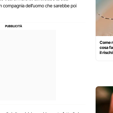
 in compagnia dell’uomo che sarebbe poi
Come ri
cosa fa
il rischi