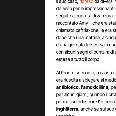
Il suo caso,
ripreso
da diversi 
del web per le impressionanti
seguito a puntura di zanzara
raccontato Amy – che era sta
chiamato ceftriaxone, le era s
dopo che una mattina, a cinque
e una giornata trascorsa a nuot
con alcuni segni di puntura di
estesa a tutto il corpo.
Al Pronto soccorso, a causa de
era riuscita a spiegare ai med
antibiotico, l’amoxicillina,
per
per alcuni giorni, quando il p
permesso di lasciare l’ospeda
Inghilterra
, anche se sul suo