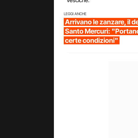
vesciche.
LEGGI ANCHE
Arrivano le zanzare, il 
Santo Mercuri: "Portano
certe condizioni"