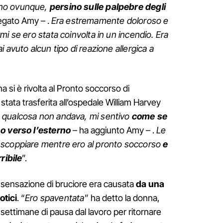
ano ovunque,
persino sulle palpebre degli
egato Amy – .
Era estremamente doloroso e
i se ero stata coinvolta in un incendio. Era
 avuto alcun tipo di reazione allergica a
na si è rivolta al Pronto soccorso di
stata trasferita all’ospedale William Harvey
 qualcosa non andava, mi sentivo
come se
no verso l’esterno
– ha aggiunto Amy – .
Le
 scoppiare mentre ero al pronto soccorso
e
ribile
”.
e sensazione di bruciore era causata
da una
otici
. “
Ero spaventata
” ha detto la donna,
settimane di pausa dal lavoro per ritornare