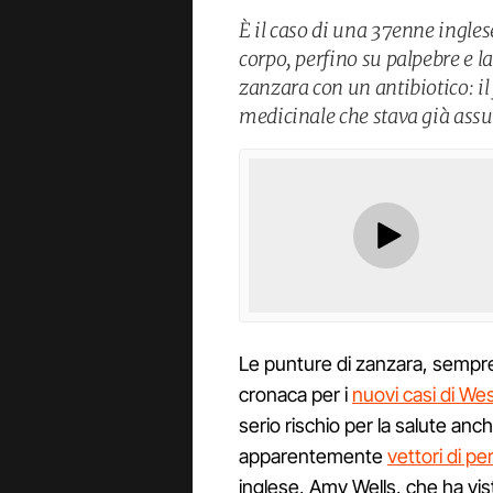
È il caso di una 37enne inglese
corpo, perfino su palpebre e 
zanzara con un antibiotico: il
medicinale che stava già as
Le punture di zanzara, sempre 
cronaca per i
nuovi casi di West
serio rischio per la salute anc
apparentemente
vettori di per
inglese, Amy Wells, che ha vi