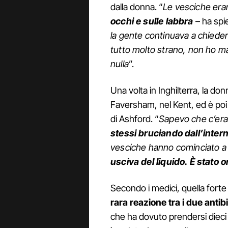
dalla donna. “
Le vesciche er
occhi e sulle labbra
– ha spi
la gente continuava a chiederm
tutto molto strano, non ho mai
nulla
”.
Una volta in Inghilterra, la don
Faversham, nel Kent, ed è poi 
di Ashford. “
Sapevo che c’era
stessi bruciando dall’inter
vesciche hanno cominciato a
usciva del liquido. È stato or
Secondo i medici, quella fort
rara reazione tra i due antibi
che ha dovuto prendersi dieci 