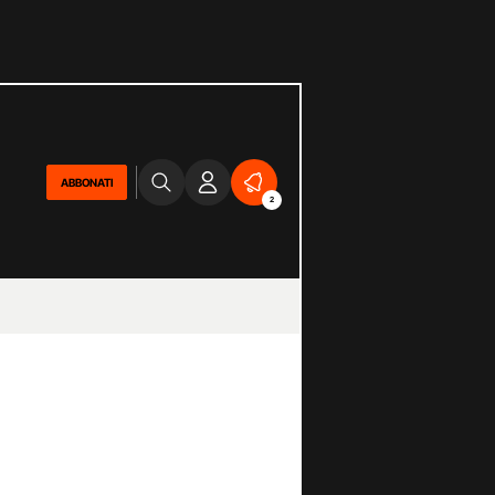
ABBONATI
2