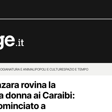
OGIA
NATURA E ANIMALI
POPOLI E CULTURE
SPAZIO E TEMPO
zara rovina la
a donna ai Caraibi:
cominciato a