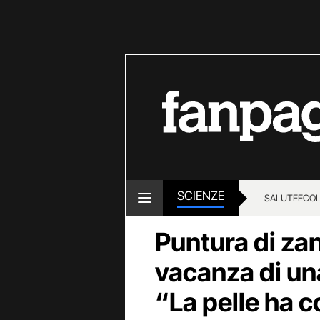
SCIENZE
SALUTE
ECOL
Puntura di zan
vacanza di un
“La pelle ha 