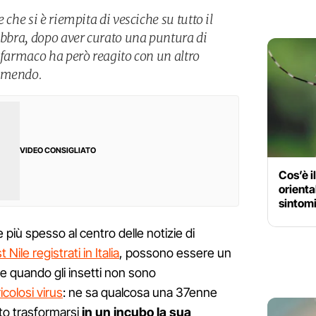
 che si è riempita di vesciche su tutto il
labbra, dopo aver curato una puntura di
 farmaco ha però reagito con un altro
sumendo.
VIDEO CONSIGLIATO
Cos’è i
orienta
sintomi
più spesso al centro delle notizie di
 Nile registrati in Italia
, possono essere un
he quando gli insetti non sono
icolosi virus
: ne sa qualcosa una 37enne
sto trasformarsi
in un incubo la sua