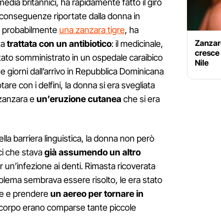
media britannici, ha rapidamente fatto il giro
 conseguenze riportate dalla donna in
 – probabilmente
una zanzara tigre
, ha
Zanzare
ta
trattata con un antibiotico
: il medicinale,
cresce 
tato somministrato in un ospedale caraibico
Nile
 giorni dall’arrivo in Repubblica Dominicana
are con i delfini, la donna si era svegliata
 zanzara e
un’eruzione cutanea
che si era
lla barriera linguistica, la donna non però
ici che stava
già assumendo un altro
 un’infezione ai denti. Rimasta ricoverata
roblema sembrava essere risolto, le era stato
le e prendere
un aereo per tornare in
 corpo erano comparse tante piccole