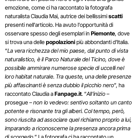
emozione, come ci ha raccontato la fotografa
naturalista Claudia Mai, autrice dei bellissimi
scatti
presenti nell'articolo. Ha avuto l'opportunità di
osservare spesso degli esemplari in
Piemonte
, dove
si trova una delle
popolazioni
più abbondanti d'Italia.
“
La vera ricchezza del mio paese, dal punto di vista
naturalistico, è il Parco Naturale del Ticino, dove è
possibile ammirare numerose specie di uccelli nel
loro habitat naturale. Tra queste, una delle presenze
più affascinanti è senza dubbio il picchio nero
”, ha
raccontato Claudia a
Fanpage.it
. “
All’inizio
–
prosegue –
non lo vedevo: sentivo soltanto un canto
potente e risonante tra gli alberi. Col tempo, però,
sono riuscita ad associare quel richiamo proprio a lui,
imparando a riconoscerne la presenza ancora prima
di scorgerlo.
” La fotografa ci ha raccontato un