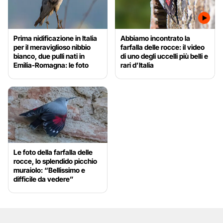
Prima nidificazione in Italia
Abbiamo incontrato la
per il meraviglioso nibbio
farfalla delle rocce: il video
bianco, due pulli nati in
di uno degli uccelli più belli e
Emilia-Romagna: le foto
rari d’Italia
Le foto della farfalla delle
rocce, lo splendido picchio
muraiolo: “Bellissimo e
difficile da vedere”