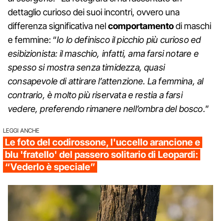
dettaglio curioso dei suoi incontri, ovvero una
differenza significativa nel
comportamento
di maschi
e femmine: “
Io lo definisco il picchio più curioso ed
esibizionista: il maschio, infatti, ama farsi notare e
spesso si mostra senza timidezza, quasi
consapevole di attirare l’attenzione. La femmina, al
contrario, è molto più riservata e restia a farsi
vedere, preferendo rimanere nell’ombra del bosco.
”
LEGGI ANCHE
Le foto del codirossone, l'uccello arancione e
blu 'fratello' del passero solitario di Leopardi:
“Vederlo è speciale”