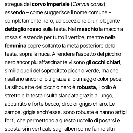
stregua del
corvo imperiale
(
Corvus corax
),
essendo – come suggerisce il nome comune –
completamente nero, ad eccezione di un elegante
dettaglio rosso
sulla testa. Nel
maschio
la macchia
rossa si estende per tutto il vertice, mentre nella
femmina
copre soltanto la metà posteriore della
testa, sopra la nuca. A rendere l'aspetto del picchio
nero ancor più affascinante vi sono gli
occhi chiari
,
simili a quelli del sopracitato picchio verde, ma che
risaltano ancor di più grazie al piumaggio color pece.
La silhouette del picchio nero è
robusta
, il collo è
stretto e la testa risulta slanciata grazie al lungo,
appuntito e forte becco, di color grigio chiaro. Le
zampe, grigie anch'esse, sono robuste e hanno artigli
forti, che permettono a questo uccello di posarsi e
spostarsi in verticale sugli alberi come fanno altri