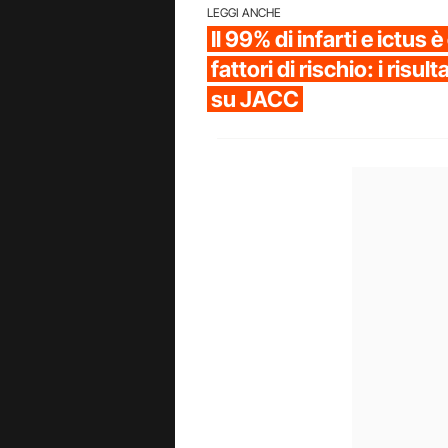
LEGGI ANCHE
Il 99% di infarti e ictus 
fattori di rischio: i risul
su JACC