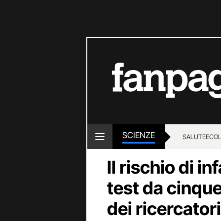
SCIENZE
SALUTE
ECOL
Il rischio di i
test da cinque
dei ricercatori