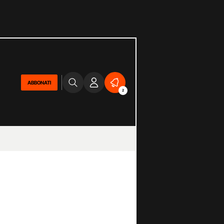
ABBONATI
2