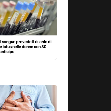
l sangue prevede il rischio di
 e ictus nelle donne con 30
 anticipo