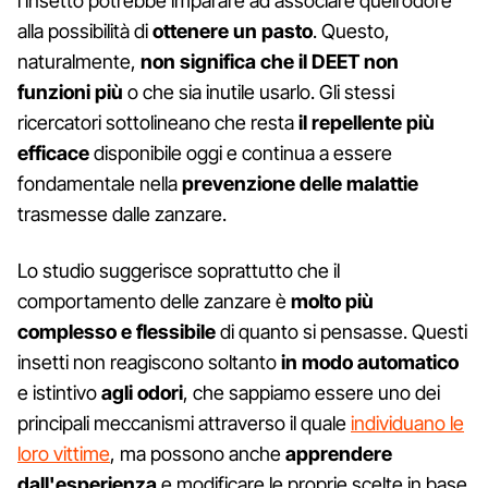
l'insetto potrebbe imparare ad associare quell’odore
alla possibilità di
ottenere un pasto
. Questo,
naturalmente,
non significa che il DEET non
funzioni più
o che sia inutile usarlo. Gli stessi
ricercatori sottolineano che resta
il repellente più
efficace
disponibile oggi e continua a essere
fondamentale nella
prevenzione delle malattie
trasmesse dalle zanzare.
Lo studio suggerisce soprattutto che il
comportamento delle zanzare è
molto più
complesso e flessibile
di quanto si pensasse. Questi
insetti non reagiscono soltanto
in modo automatico
e istintivo
agli odori
, che sappiamo essere uno dei
principali meccanismi attraverso il quale
individuano le
loro vittime
, ma possono anche
apprendere
dall'esperienza
e modificare le proprie scelte in base