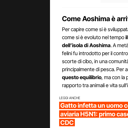
Come Aoshima è arriva
Per capire come si è sviluppa
come si è evoluto nel tempo
i
dell’isola di Aoshima
. A metà
felini fu introdotto per il cont
scorte di cibo, in una comunit
principalmente di pesca. Per a
questo equilibrio
, ma con la 
rapporto tra animali e vita sull’
LEGGI ANCHE
Gatto infetta un uomo c
aviaria H5N1: primo ca
CDC