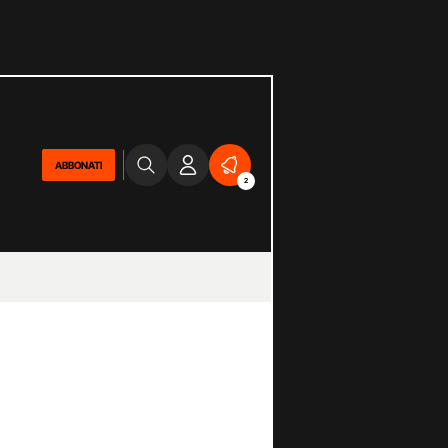
ABBONATI
2