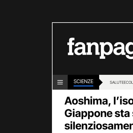
SCIENZE
SALUTE
ECOL
Aoshima, l’isol
Giappone sta
silenziosamen