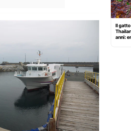
Il gatto
Thaila
anni: e