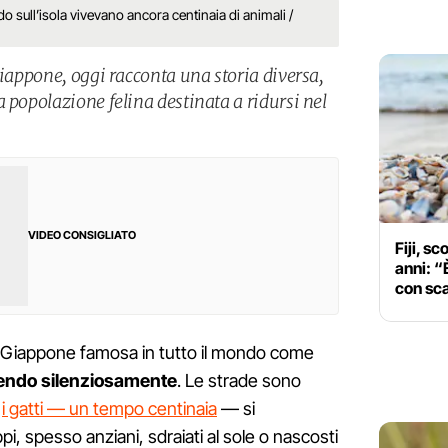
o sull’isola vivevano ancora centinaia di animali /
Giappone, oggi racconta una storia diversa,
 popolazione felina destinata a ridursi nel
VIDEO CONSIGLIATO
Fiji, sc
anni: “
con sca
l Giappone famosa in tutto il mondo come
endo silenziosamente
. Le strade sono
e
i gatti — un tempo centinaia
— si
pi, spesso anziani, sdraiati al sole o nascosti