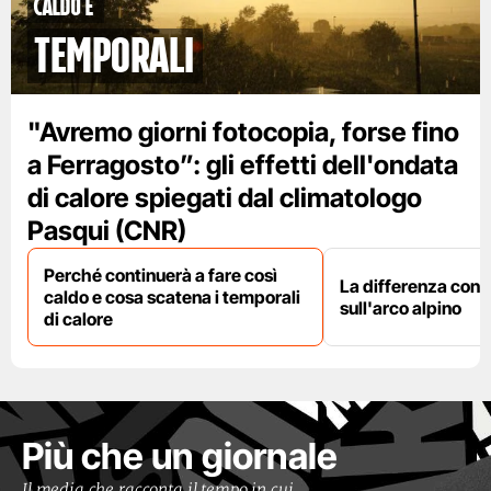
caldo e
temporali
"Avremo giorni fotocopia, forse fino
a Ferragosto”: gli effetti dell'ondata
di calore spiegati dal climatologo
Pasqui (CNR)
Perché continuerà a fare così
La differenza con i
caldo e cosa scatena i temporali
sull'arco alpino
di calore
Più che un giornale
Il media che racconta il tempo in cui