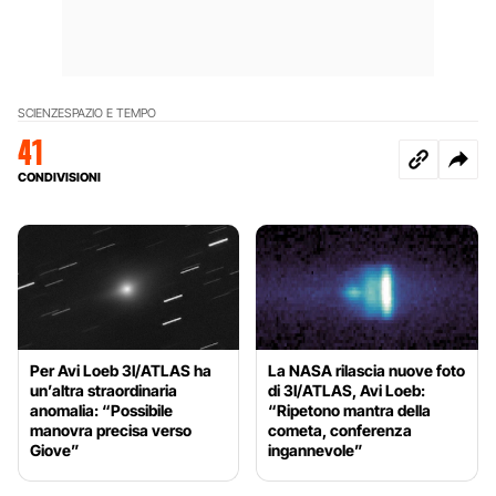
SCIENZE
SPAZIO E TEMPO
41
CONDIVISIONI
Per Avi Loeb 3I/ATLAS ha
La NASA rilascia nuove foto
un’altra straordinaria
di 3I/ATLAS, Avi Loeb:
anomalia: “Possibile
“Ripetono mantra della
manovra precisa verso
cometa, conferenza
Giove”
ingannevole”