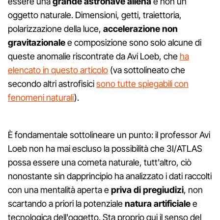
essere una
grande astronave aliena
e non un
oggetto naturale. Dimensioni, getti, traiettoria,
polarizzazione della luce,
accelerazione non
gravitazionale
e composizione sono solo alcune di
queste anomalie riscontrate da Avi Loeb, che
ha
elencato in questo articolo
(va sottolineato che
secondo altri astrofisici
sono tutte spiegabili con
fenomeni naturali
).
È fondamentale sottolineare un punto: il professor Avi
Loeb non ha mai escluso la possibilità che 3I/ATLAS
possa essere una cometa naturale, tutt'altro, ciò
nonostante sin dapprincipio ha analizzato i dati raccolti
con una mentalità aperta e
priva di pregiudizi
, non
scartando a priori la potenziale
natura artificiale
e
tecnologica dell'oggetto. Sta proprio qui il senso del