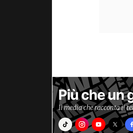
Più che un 
Il media che racconta il 