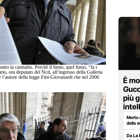
ntro la cannabis. Perchè il fumo, quel fumo, “fa i
rio, ora deputato del Ncd, all’ingresso della Galleria
 l’autore della legge Fini-Giovanardi che nel 2006
È mo
Gucci
più g
intel
Morto 
della 
Da La 