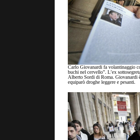
Carlo Giovanardi fa volantinaggio co
buchi nel cervello”. L’ex sottosegreta
Alberto Sordi di Roma. Giovanardi è
equiparò droghe leggere e pesanti.