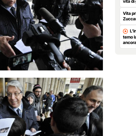
vita di
Vita pr
Zuccari
L'i
temo la
ancor