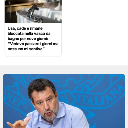
Usa, cade e rimane
bloccata nella vasca da
bagno per nove giorni:
“Vedevo passare i giorni ma
nessuno mi sentiva”