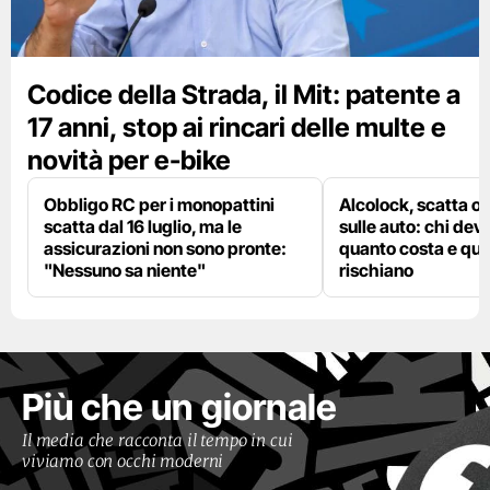
Codice della Strada, il Mit: patente a
17 anni, stop ai rincari delle multe e
novità per e-bike
Obbligo RC per i monopattini
Alcolock, scatta og
scatta dal 16 luglio, ma le
sulle auto: chi deve
assicurazioni non sono pronte:
quanto costa e qual
"Nessuno sa niente"
rischiano
Più che un giornale
Il media che racconta il tempo in cui
viviamo con occhi moderni