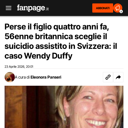
ABBONATI
2
Perse il figlio quattro anni fa,
56enne britannica sceglie il
suicidio assistito in Svizzera: il
caso Wendy Duffy
23 Aprile 2026
20:01
,
A cura di
Eleonora Panseri