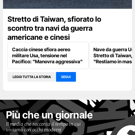
Stretto di Taiwan, sfiorato lo
scontro tra navi da guerra
americane e cinesi
Caccia cinese sfiora aereo
Nave da guerra Us
militare Usa, tensione nel
Stretto di Taiwan,
Pacifico: "Manovra aggressiva"
"Restiamo in massi
LEGGI TUTTA LA STORIA
SEGUI
Più che un giornale
Il media che racconta il tempo in cui
viviamo con occhi moderni