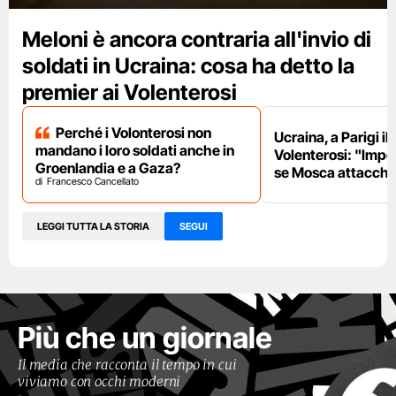
Meloni è ancora contraria all'invio di
soldati in Ucraina: cosa ha detto la
premier ai Volenterosi
Perché i Volonterosi non
Ucraina, a Parigi il
mandano i loro soldati anche in
Volenterosi: "Impe
Groenlandia e a Gaza?
se Mosca attacche
Francesco Cancellato
LEGGI TUTTA LA STORIA
SEGUI
Più che un giornale
Il media che racconta il tempo in cui
viviamo con occhi moderni