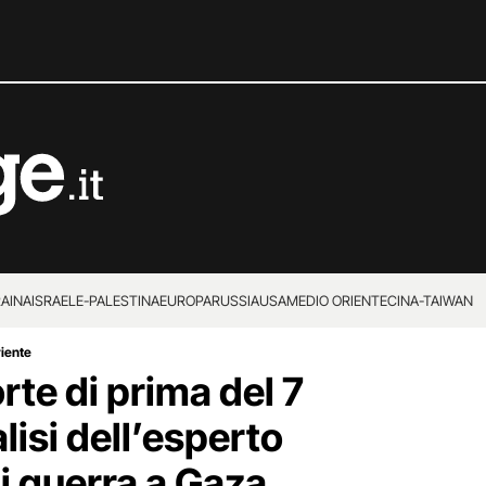
RAINA
ISRAELE-PALESTINA
EUROPA
RUSSIA
USA
MEDIO ORIENTE
CINA-TAIWAN
riente
te di prima del 7
lisi dell’esperto
i guerra a Gaza