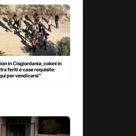
ion in Cisgiordania, coloni in
tra feriti e case requisite:
ui per vendicarsi”