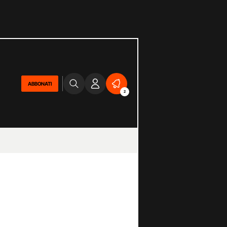
ABBONATI
2