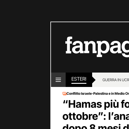
ESTERI
GUERRA IN UC
Conflitto Israele-Palestina e in Medio O
“Hamas più for
ottobre”: l’ana
dopo 8 mesi d