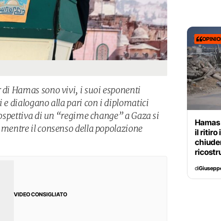
OPINI
 di Hamas sono vivi, i suoi esponenti
i e dialogano alla pari con i diplomatici
prospettiva di un “regime change” a Gaza si
Hamas 
, mentre il consenso della popolazione
il riti
chiuder
ricostr
di
Giusepp
VIDEO CONSIGLIATO