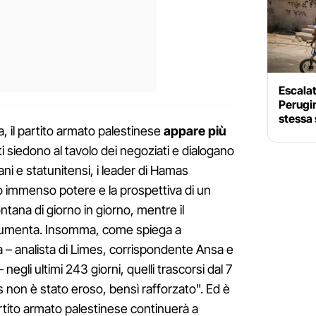
Escalati
Perugin
stessa 
a, il partito armato palestinese
appare più
ti siedono al tavolo dei negoziati e dialogano
liani e statunitensi, i leader di Hamas
o immenso potere e la prospettiva di un
ntana di giorno in giorno, mentre il
aumenta. Insomma, come spiega a
– analista di Limes, corrispondente Ansa e
negli ultimi 243 giorni, quelli trascorsi dal 7
 non è stato eroso, bensì rafforzato". Ed è
rtito armato palestinese continuerà a