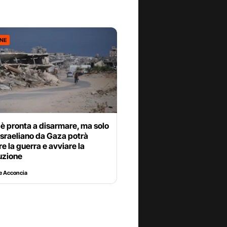
ONE
è pronta a disarmare, ma solo
ro israeliano da Gaza potrà
e la guerra e avviare la
uzione
e Acconcia