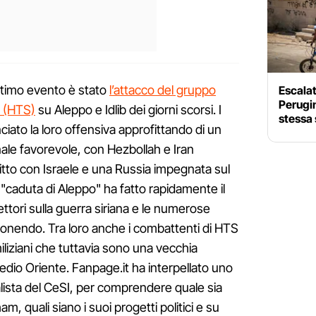
ultimo evento è stato
l’attacco del gruppo
Escalati
Perugin
m (HTS)
su Aleppo e Idlib dei giorni scorsi. I
stessa 
ciato la loro offensiva approfittando di un
ale favorevole, con Hezbollah e Iran
litto con Israele e una Russia impegnata sul
a "caduta di Aleppo" ha fatto rapidamente il
lettori sulla guerra siriana e le numerose
ponendo. Tra loro anche i combattenti di HTS
 miliziani che tuttavia sono una vecchia
dio Oriente. Fanpage.it ha interpellato uno
lista del CeSI, per comprendere quale sia
am, quali siano i suoi progetti politici e su