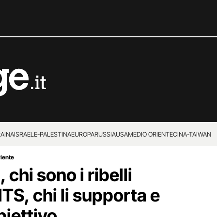
RAINA
ISRAELE-PALESTINA
EUROPA
RUSSIA
USA
MEDIO ORIENTE
CINA-TAIWAN
riente
 chi sono i ribelli
HTS, chi li supporta e
obiettivo