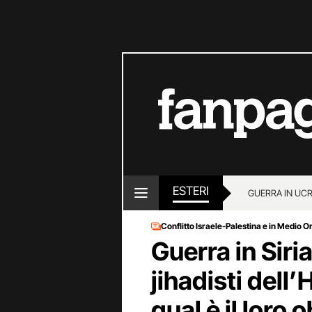
ESTERI
GUERRA IN UC
Conflitto Israele-Palestina e in Medio O
Guerra in Siria,
jihadisti dell’
qual è il loro 