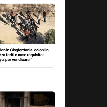
ion in Cisgiordania, coloni in
tra feriti e case requisite:
ui per vendicarsi”