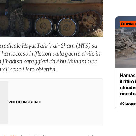
OPINI
ta radicale Hayat Tahrir al-Sham (HTS) su
 ha riacceso i riflettori sulla guerra civile in
iani jihadisti capeggiati da Abu Muhammad
ali sono i loro obiettivi.
Hamas 
il riti
chiuder
ricostr
VIDEO CONSIGLIATO
di
Giusepp