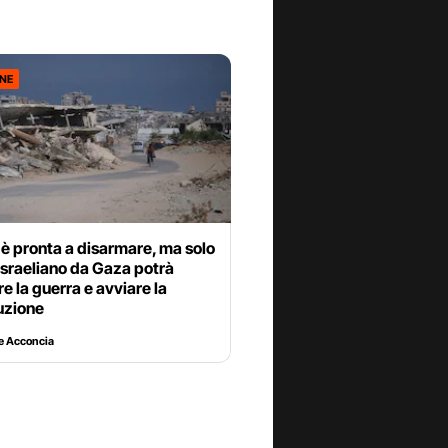
ONE
è pronta a disarmare, ma solo
ro israeliano da Gaza potrà
e la guerra e avviare la
uzione
e Acconcia