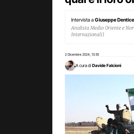
Intervista a
Giuseppe Dentic
Analista Medio Oriente e Nord
Internazionali)
2 Dicembre 2024
13:35
,
A cura di
Davide Falcioni