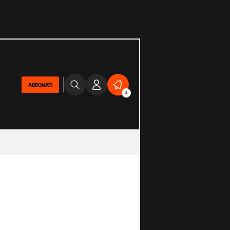
ABBONATI
2