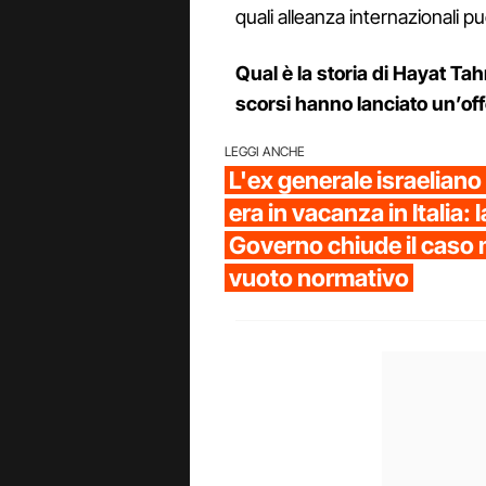
quali alleanza internazionali p
Qual è la storia di Hayat Tah
scorsi hanno lanciato un’off
LEGGI ANCHE
L'ex generale israelian
era in vacanza in Italia: 
Governo chiude il caso 
vuoto normativo