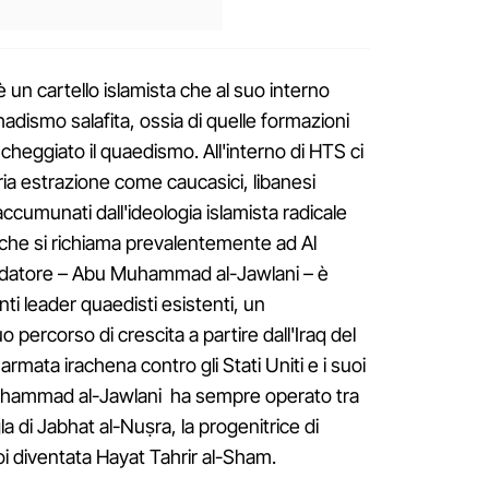
 un cartello islamista che al suo interno
ihadismo salafita, ossia di quelle formazioni
cheggiato il quaedismo. All'interno di HTS ci
ria estrazione come caucasici, libanesi
i accumunati dall'ideologia islamista radicale
i che si richiama prevalentemente ad Al
ndatore – Abu Muhammad al-Jawlani – è
ti leader quaedisti esistenti, un
 percorso di crescita a partire dall'Iraq del
rmata irachena contro gli Stati Uniti e i suoi
 Muhammad al-Jawlani ha sempre operato tra
gla di Jabhat al-Nuṣra, la progenitrice di
i diventata Hayat Tahrir al-Sham.