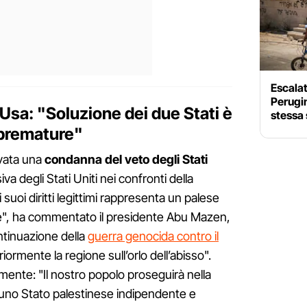
Escalati
Perugin
Usa: "Soluzione dei due Stati è
stessa 
 premature"
ivata una
condanna del veto degli Stati
va degli Stati Uniti nei confronti della
 suoi diritti legittimi rappresenta un palese
ale", ha commentato il presidente Abu Mazen,
ntinuazione della
guerra genocida contro il
iormente la regione sull’orlo dell’abisso".
nte: "Il nostro popolo proseguirà nella
di uno Stato palestinese indipendente e