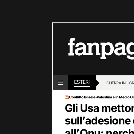
ESTERI
GUERRA IN UC
Conflitto Israele-Palestina e in Medio O
Gli Usa metton
sull’adesione 
all’Onu: perch