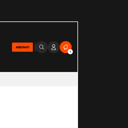
ABBONATI
2