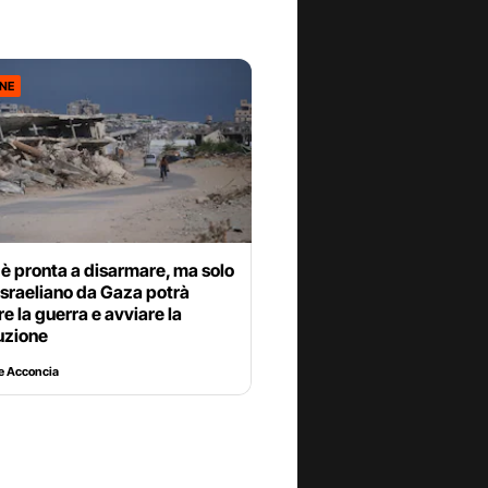
ONE
è pronta a disarmare, ma solo
ro israeliano da Gaza potrà
e la guerra e avviare la
uzione
e Acconcia