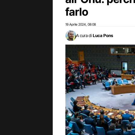
farlo
19 Aprile 2024
08:08
,
A cura di
Luca Pons