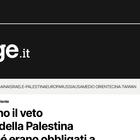
RAINA
ISRAELE-PALESTINA
EUROPA
RUSSIA
USA
MEDIO ORIENTE
CINA-TAIWAN
riente
o il veto
della Palestina
é erano obbligati a