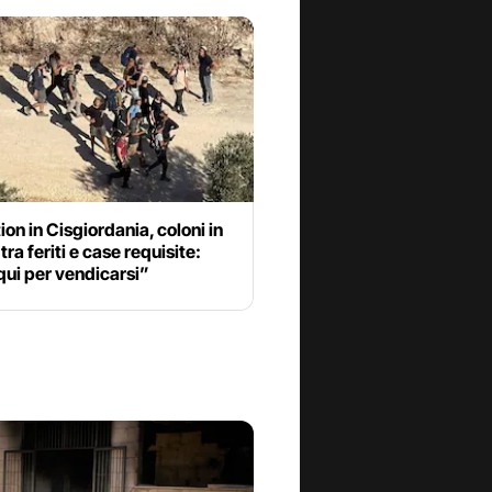
ion in Cisgiordania, coloni in
tra feriti e case requisite:
ui per vendicarsi”