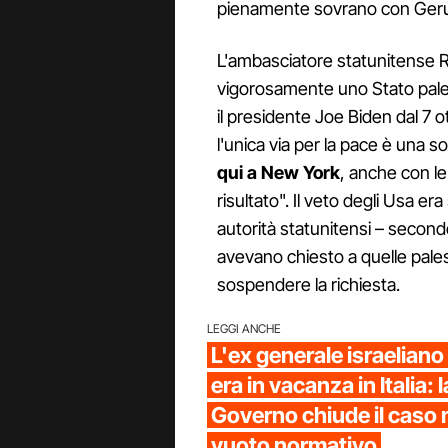
pienamente sovrano con Ger
L'ambasciatore statunitense 
vigorosamente uno Stato pales
il presidente Joe Biden dal 7 
l'unica via per la pace è una s
qui a New York
, anche con le
risultato". Il veto degli Usa e
autorità statunitensi – second
avevano chiesto a quelle pales
sospendere la richiesta.
LEGGI ANCHE
L'ex generale israelian
era in vacanza in Italia: 
Governo chiude il caso 
vuoto normativo