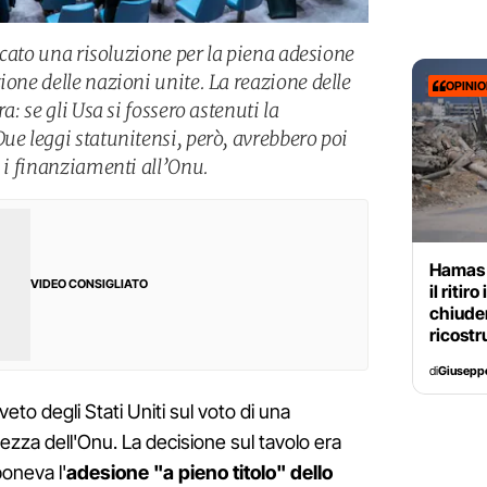
occato una risoluzione per la piena adesione
ione delle nazioni unite. La reazione delle
OPINI
a: se gli Usa si fossero astenuti la
ue leggi statunitensi, però, avrebbero poi
e i finanziamenti all’Onu.
Hamas 
VIDEO CONSIGLIATO
il riti
chiuder
ricostr
di
Giusepp
l veto degli Stati Uniti sul voto di una
urezza dell'Onu. La decisione sul tavolo era
poneva l'
adesione "a pieno titolo" dello