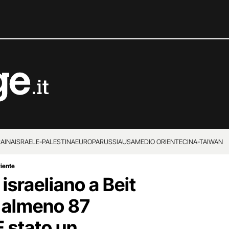
RAINA
ISRAELE-PALESTINA
EUROPA
RUSSIA
USA
MEDIO ORIENTE
CINA-TAIWAN
riente
israeliano a Beit
 almeno 87
È stato un