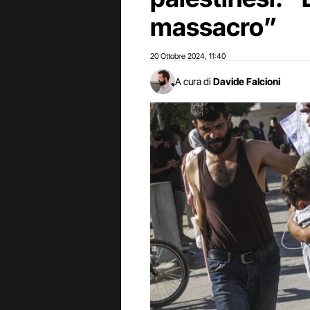
massacro”
20 Ottobre 2024
11:40
,
A cura di
Davide Falcioni