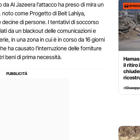
ito da Al Jazeera l'attacco ha preso di mira un
OPINI
ni, noto come Progetto di Beit Lahiya,
 decine di persone. I tentativi di soccorso
ati da un blackout delle comunicazioni e
rie, in una zona in cui è in corso da 16 giorni
che ha causato l'interruzione delle forniture
tri beni di prima necessità.
Hamas 
il riti
chiuder
ricostr
di
Giusepp