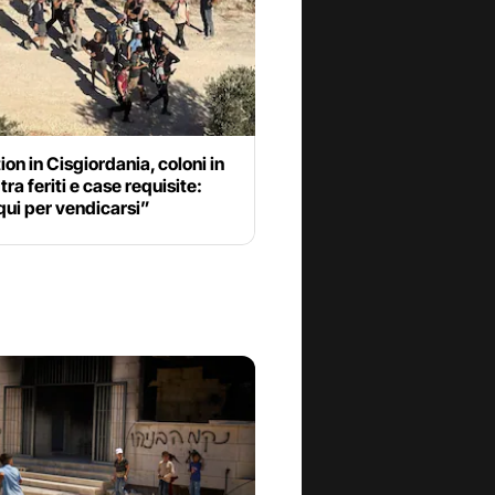
ion in Cisgiordania, coloni in
tra feriti e case requisite:
ui per vendicarsi”