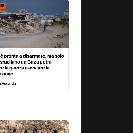
ONE
è pronta a disarmare, ma solo
ro israeliano da Gaza potrà
e la guerra e avviare la
uzione
e Acconcia