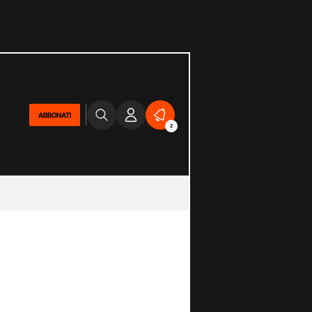
ABBONATI
2