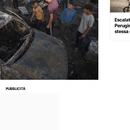
Escalati
Perugin
stessa 