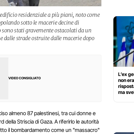
edificio residenziale a più piani, noto come
ppolando sotto le macerie decine di
so sono stati gravemente ostacolati da un
 dalle strade ostruite dalle macerie dopo
L’ex ge
VIDEO CONSIGLIATO
non era 
rispost
ma sve
ciso almeno 87 palestinesi, tra cui donne e
d della Striscia di Gaza. A riferirlo le autorità
ritto il bombardamento come un "massacro"