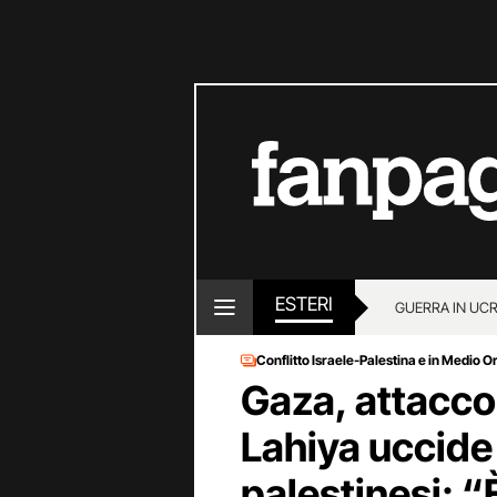
ESTERI
GUERRA IN UC
Conflitto Israele-Palestina e in Medio O
Gaza, attacco 
Lahiya uccide
palestinesi: “