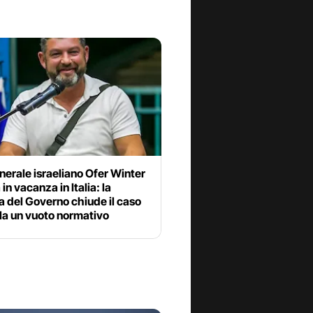
nerale israeliano Ofer Winter
in vacanza in Italia: la
a del Governo chiude il caso
la un vuoto normativo