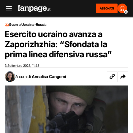
ABBONATI
2
Guerra Ucraina-Russia
Esercito ucraino avanza a
Zaporizhzhia: “Sfondata la
prima linea difensiva russa”
3 Settembre 2023
11:43
,
A cura di
Annalisa Cangemi