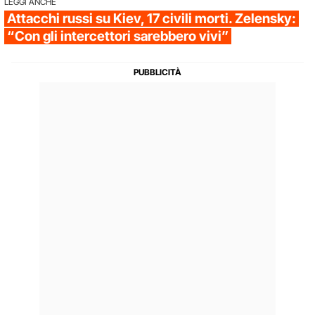
LEGGI ANCHE
Attacchi russi su Kiev, 17 civili morti. Zelensky:
“Con gli intercettori sarebbero vivi”