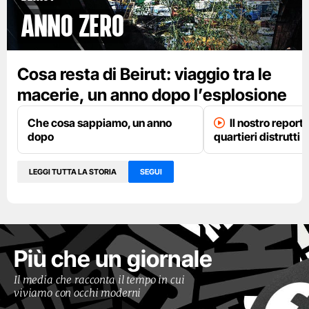
anno zero
Cosa resta di Beirut: viaggio tra le
macerie, un anno dopo l’esplosione
Che cosa sappiamo, un anno
Il nostro report
dopo
quartieri distrutti
LEGGI TUTTA LA STORIA
SEGUI
Più che un giornale
Il media che racconta il tempo in cui
viviamo con occhi moderni