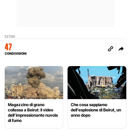
ESTERI
47
CONDIVISIONI
Magazzino di grano
Che cosa sappiamo
collassa a Beirut: il video
dell’esplosione di Beirut, un
dell’impressionante nuvola
anno dopo
di fumo