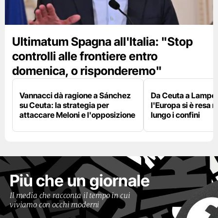
Ultimatum Spagna all'Italia: "Stop
controlli alle frontiere entro
domenica, o risponderemo"
Vannacci dà ragione a Sánchez
Da Ceuta a Lamped
su Ceuta: la strategia per
l'Europa si è resa r
attaccare Meloni e l'opposizione
lungo i confini
Più che un giornale
Il media che racconta il tempo in cui
viviamo con occhi moderni