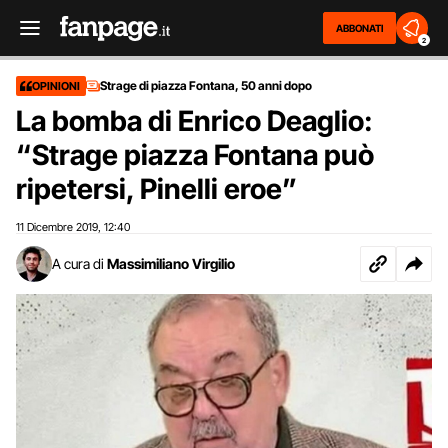
ABBONATI
2
Strage di piazza Fontana, 50 anni dopo
OPINIONI
La bomba di Enrico Deaglio:
“Strage piazza Fontana può
ripetersi, Pinelli eroe”
11 Dicembre 2019
12:40
,
A cura di
Massimiliano Virgilio