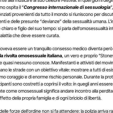
e alla musica e al suo celebre Festival. In quei giorni degli
o ospita il “
Congresso internazionale di sessuologia
”
enziati provenienti da tutto il mondo si riuniscono per discu
i e delle presunte “devianze” della sessualità umana. L'i
chiaro e figlio del suo tempo: si parla dell'omosessualità 
lattia che deve essere curata.
doveva essere un tranquillo consesso medico diventa però 
la rivolta omosessuale italiana
, un vero e proprio "Stone
e quasi nessuno conosce. Manifestanti e attivisti del mov
no le strade con un obiettivo vitale: mostrare a tutti di esi
emo coraggio e di enorme rischio personale. Durante la prote
ipanti sono costretti a coprirsi il volto: in quegli anni essere
e come omosessuali significa andare incontro alla perdita
ffetto della propria famiglia e di ogni briciolo di libertà.
elle forze dell'ordine non si fa attendere: la polizia arriva