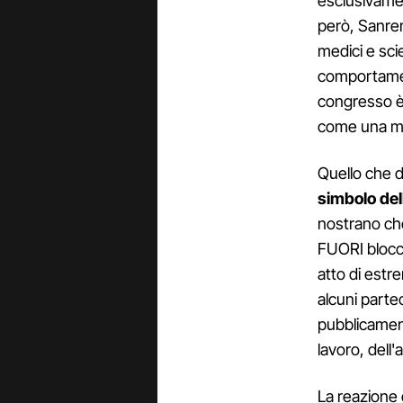
esclusivament
però, Sanrem
medici e sci
comportament
congresso è 
come una ma
Quello che 
simbolo del
nostrano ch
FUORI blocca
atto di estr
alcuni partec
pubblicament
lavoro, dell'a
La reazione d