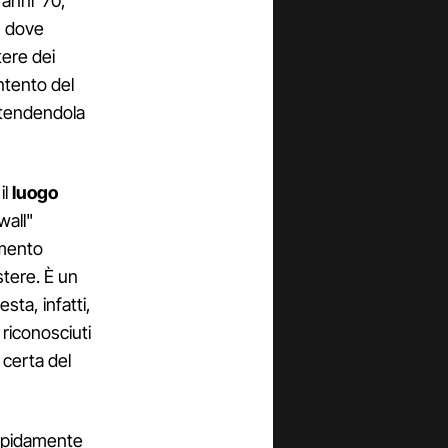
 anni '70,
, dove
tere dei
ntento del
intendendola
il
luogo
wall"
imento
stere. È un
sta, infatti,
 riconosciuti
 certa del
 rapidamente