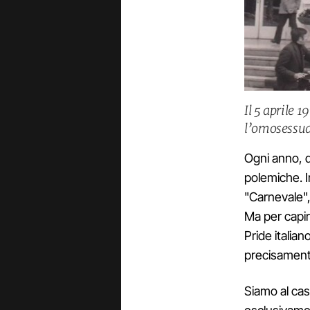
Il 5 aprile 
l’omosessuali
Ogni anno, q
polemiche. I
"Carnevale", 
Ma per capir
Pride italia
precisament
Siamo al cas