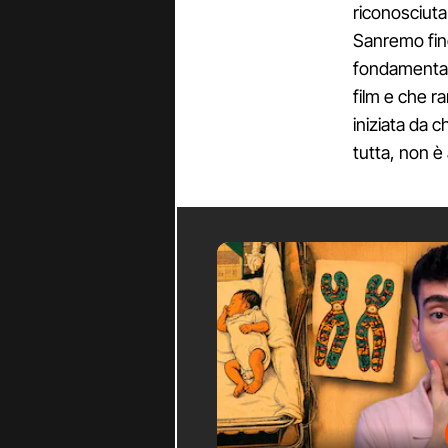
riconosciuta 
Sanremo fino
fondamentale
film e che r
iniziata da c
tutta, non è 