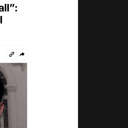
ll”:
l