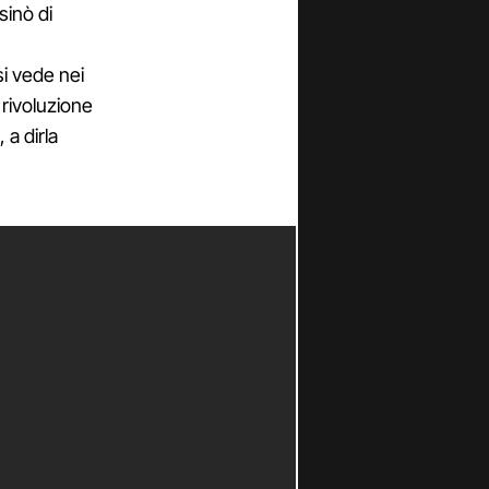
sinò di
i vede nei
 rivoluzione
 a dirla