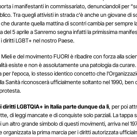
porta i manifestanti in commissariato, denunciandoli per “
lico. Tra quegli attivisti in strada c'è anche un giovane di so
, che durante quella mattina di scontri cambia per sempre la
ella del 5 aprile a Sanremo segna infatti la primissima manif
 i diritti LGBT+ nel nostro Paese.
di Mieli e del movimento FUORI è ribadire con forza alla sci
ità esiste e non è assolutamente una patologia da curare. 
ia per l'epoca, lo stesso identico concetto che l'Organizzaz
la Sanità riconoscerà ufficialmente soltanto nel 1990, ben d
protesta.
i diritti LGBTQIA+ in Italia parte dunque da lì
, per poi at
otte, di leggi mancate e di conquiste solo parziali. La tappa
i un altro grande simbolo di questi movimenti, arriva nel 197
 organizzata la prima marcia per i diritti autorizzata ufficia