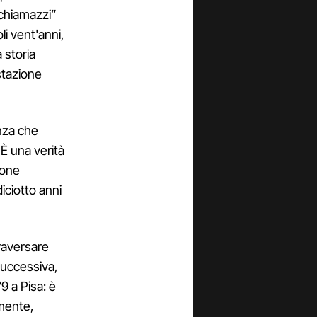
schiamazzi”
li vent'anni,
 storia
estazione
enza che
È una verità
ione
iciotto anni
traversare
 successiva,
9 a Pisa: è
lmente,