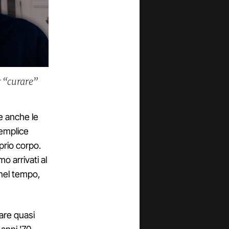
r “curare”
e anche le
semplice
oprio corpo.
 arrivati al
 nel tempo,
are quasi