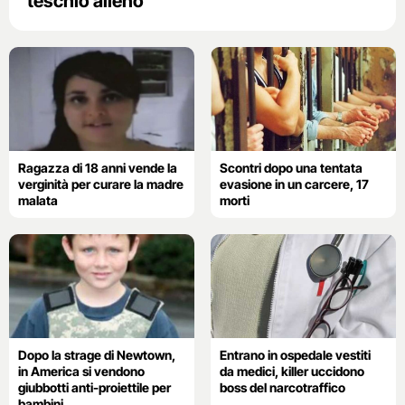
teschio alieno
Ragazza di 18 anni vende la
Scontri dopo una tentata
verginità per curare la madre
evasione in un carcere, 17
malata
morti
Dopo la strage di Newtown,
Entrano in ospedale vestiti
in America si vendono
da medici, killer uccidono
giubbotti anti-proiettile per
boss del narcotraffico
bambini