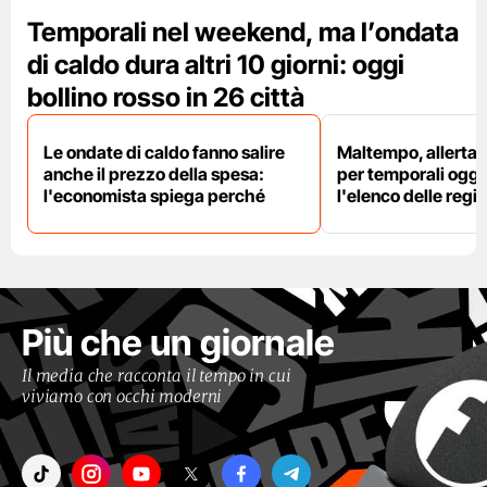
Temporali nel weekend, ma l’ondata
di caldo dura altri 10 giorni: oggi
bollino rosso in 26 città
Le ondate di caldo fanno salire
Maltempo, allerta 
anche il prezzo della spesa:
per temporali oggi
l'economista spiega perché
l'elenco delle regio
Più che un giornale
Il media che racconta il tempo in cui
viviamo con occhi moderni