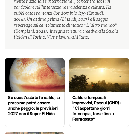
riviste nazionali e internazionali, concentrandosi in
particolare sull’intersezione tra scienza e cultura. Ha
pubblicato i romanzi
Condominio R39
(Einaudi,
2014),
Un attimo prima
(Einaudi, 2017) e il saggio-
reportage sul cambiamento climatico
“L’altro mondo”
(Bompiani, 2021). Insegna scrittura creativa alla Scuola
Holden di Torino. Vive e lavora a Milano.
Se quest’estate fa caldo, la
Caldo e temporali
prossima potrà essere
improvvisi, Pasqui (CNR):
anche peggio: le previsioni
“Ci aspettano giorni
2027 con il Super El Niño
fotocopia, forse fino a
Ferragosto”