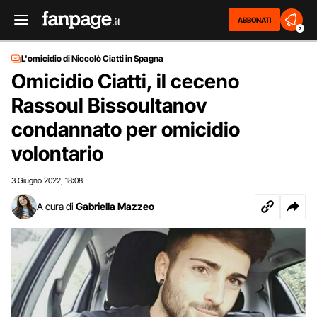
ABBONATI
2
L'omicidio di Niccolò Ciatti in Spagna
Omicidio Ciatti, il ceceno
Rassoul Bissoultanov
condannato per omicidio
volontario
3 Giugno 2022
18:08
,
A cura di
Gabriella Mazzeo