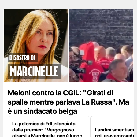
disastro di
marcinelle
Meloni contro la CGIL: "Girati di
spalle mentre parlava La Russa". Ma
è un sindacato belga
La polemica di FdI, rilanciata
dalla premier: "Vergognoso
Landini smentisce
girarsi a Marcinelle, non è luogo
noi, eravamo sedut