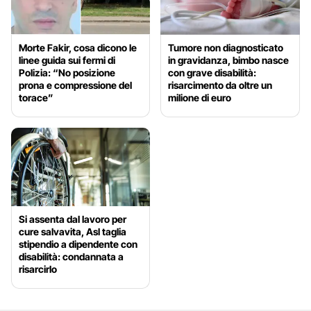
Morte Fakir, cosa dicono le
Tumore non diagnosticato
linee guida sui fermi di
in gravidanza, bimbo nasce
Polizia: “No posizione
con grave disabilità:
prona e compressione del
risarcimento da oltre un
torace”
milione di euro
Si assenta dal lavoro per
cure salvavita, Asl taglia
stipendio a dipendente con
disabilità: condannata a
risarcirlo